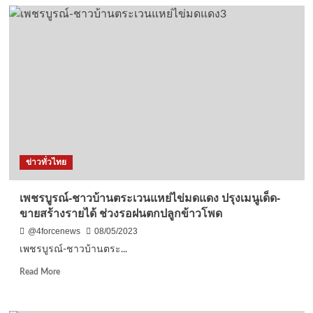
ผู้
บัญชาการ
ตำรวจ
ตระเวน
ชายแดน
เดิน
ทาง
เป็น
ประธาน
ใน
พิธี
เปิด
ข่าวทั่วไทย
การ
แข่งขัน
Royal
เพชรบูรณ์-ชาวบ้านตระเวนแหย่ไข่มดแดง ปรุงเมนูเด็ด-
Thai
ขายสร้างรายได้ ช่วงรอฝนตกปลูกข้าวโพด
Police
SWAT
@4forcenews
08/05/2023
Challenge
เพชรบูรณ์-ชาวบ้านตระ...
2023
Read
Read More
more
about
เพชรบูรณ์-