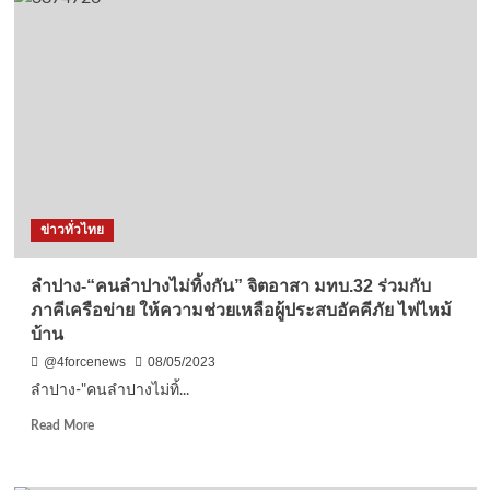
ตำรวจ
แห่ง
ชาติ
ร่วม
กับ
สมาคม
ธนาคาร
ไทย
เตือน
ภัย
ออนไลน์
ข่าวทั่วไทย
ลำปาง-“คนลำปางไม่ทิ้งกัน” จิตอาสา มทบ.32 ร่วมกับ
ภาคีเครือข่าย ให้ความช่วยเหลือผู้ประสบอัคคีภัย ไฟไหม้
บ้าน
@4forcenews
08/05/2023
ลำปาง-"คนลำปางไม่ทิ้...
Read
Read More
more
about
ลำปาง-“คน