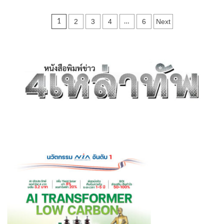
สตูล
ปลัด
Posts
2
3
4
6
Next
1
…
จังหวัด
สตูล
pagination
ลงพื้น
ที่
ตรวจ
เยี่ยม
และ
ร่วม
สังเกตการณ์
บรรยากาศ
การ
เลือก
ตั้ง
ล่วง
หน้า
ใน
พื้นที่
จังหวัด
สตูล