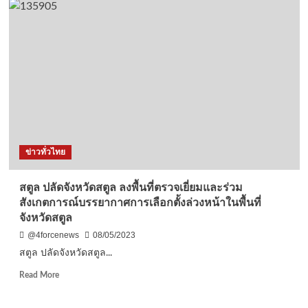
ลำปาง
ไม่
ทิ้ง
กัน”
จิต
อาสา
มทบ.32
ร่วม
กับ
ภาคี
เครือ
ข่าวทั่วไทย
ข่าย
ให้
ความ
สตูล ปลัดจังหวัดสตูล ลงพื้นที่ตรวจเยี่ยมและร่วม
ช่วย
สังเกตการณ์บรรยากาศการเลือกตั้งล่วงหน้าในพื้นที่
เหลือ
จังหวัดสตูล
ผู้
ประสบ
@4forcenews
08/05/2023
อัคคี
สตูล ปลัดจังหวัดสตูล...
ภัย
ไฟ
Read
Read More
ไหม้
more
บ้าน
about