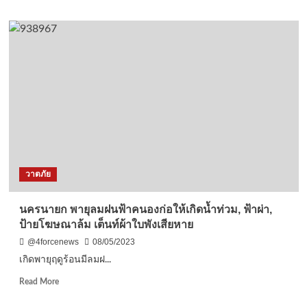
ใหญ่
about
ที่สุด
ทหาร
ใน
เรือ
รอบ
ไทย-
100
สหรัฐ
ปี
เปิด
ใช้
ฝึก
ทองคำ
กะรัต
12
2023
กิโลกรัม
สร้าง
ความ
สัมพันธ์
และ
วาตภัย
พัฒนา
ความ
สามารถ
นครนายก พายุลมฝนฟ้าคนองก่อให้เกิดน้ำท่วม, ฟ้าผ่า,
ของ
ป้ายโฆษณาล้ม เต็นท์ผ้าใบพังเสียหาย
กำลัง
พล
@4forcenews
08/05/2023
เกิดพายุฤดูร้อนมีลมฝ...
Read
Read More
more
about