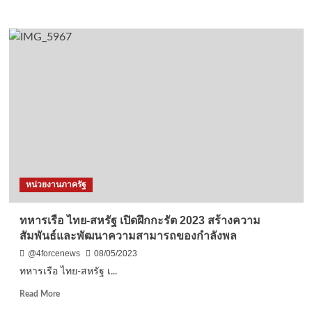
more
about
แถลง
ข่าว
บูรณะ
ยอด
ฉัตร
ทองคำ
ประดับ
องค์
พระ
มหาธาตุ
เจ้า
ภู
หน่วยงานภาครัฐ
เพียง
แช่
แห้ง
ทหารเรือ ไทย-สหรัฐ เปิดฝึกกะรัต 2023 สร้างความ
เพื่อ
สัมพันธ์และพัฒนาความสามารถของกำลังพล
ถวาย
เป็น
@4forcenews
08/05/2023
พุทธ
ทหารเรือ ไทย-สหรัฐ เ...
บูชา
บูรณะ
Read
Read More
ครั้ง
more