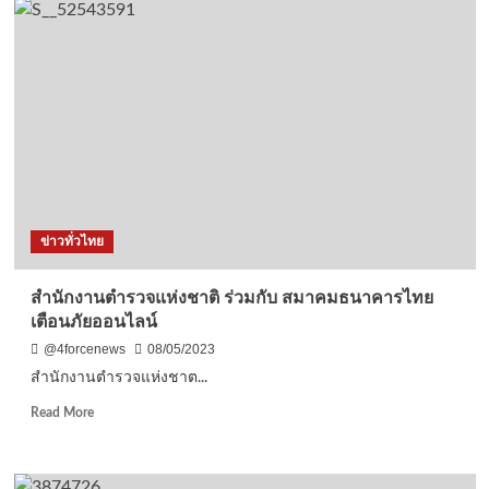
ชาว
บ้าน
ตระเวน
แหย่
ไข่
มดแดง
ปรุง
เมนู
เด็ด-
ขาย
สร้าง
ข่าวทั่วไทย
ราย
ได้
ช่วง
สำนักงานตำรวจแห่งชาติ ร่วมกับ สมาคมธนาคารไทย
รอ
เตือนภัยออนไลน์
ฝน
ตก
@4forcenews
08/05/2023
ปลูก
สำนักงานตำรวจแห่งชาต...
ข้าวโพด
Read
Read More
more
about
สำนักงาน