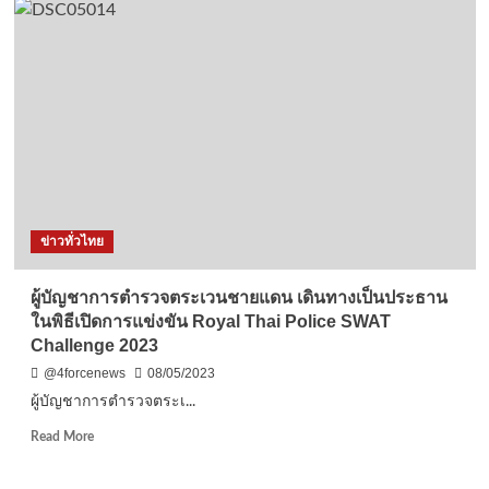
ยุทธ”ลุง
ตู่
ลง
หา
เสียง
นราฯ
ขอ
เป็น
บัง
ตู่
อ้อน
ข่าวทั่วไทย
ประชาชน
เลือก
ส.ส.พรรค
ผู้บัญชาการตำรวจตระเวนชายแดน เดินทางเป็นประธาน
รทสช.
ในพิธีเปิดการแข่งขัน Royal Thai Police SWAT
คุย
Challenge 2023
ช่วย
ชาติ
@4forcenews
08/05/2023
ได้
ผู้บัญชาการตำรวจตระเ...
จริง
Read
Read More
more
about