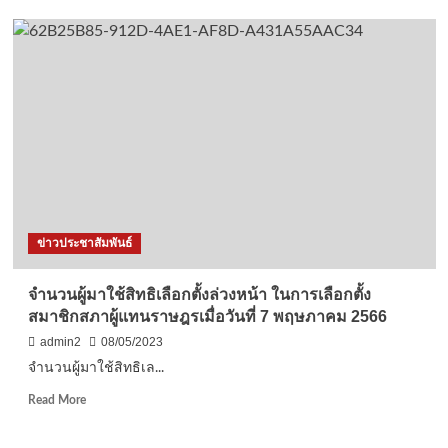
นครนายก
พายุ
ลม
ฝน
ฟ้า
คน
อง
ก่อ
ให้
เกิด
น้ำ
ท่วม,
ข่าวประชาสัมพันธ์
ฟ้าผ่า,
ป้าย
โฆษณา
จำนวนผู้มาใช้สิทธิเลือกตั้งล่วงหน้า ในการเลือกตั้ง
ล้ม
สมาชิกสภาผู้แทนราษฎรเมื่อวันที่ 7 พฤษภาคม 2566
เต็นท์
ผ้าใบ
admin2
08/05/2023
พัง
จำนวนผู้มาใช้สิทธิเล...
เสีย
หาย
Read
Read More
more
about