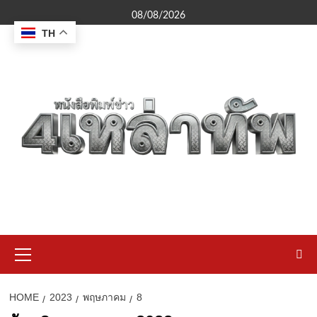
Skip
08/08/2026
to
TH
content
Primary
Menu
HOME
2023
พฤษภาคม
8