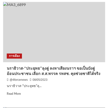
จำนวน
ผู้
มา
ใช้
สิทธิ
เลือก
ตั้ง
ล่วง
หน้า
ใน
การ
เลือก
การเมือง
ตั้ง
สมาชิก
สภา
นราธิวาส-“ประยุทธ”ลุงตู่ ลงหาเสียงนราฯ ขอเป็นบังตู่
ผู้
อ้อนประชาชน เลือก ส.ส.พรรค รทสช. คุยช่วยชาติได้จริง
แทน
ราษฎร
@4forcenews
08/05/2023
เมื่อ
นราธิวาส-"ประยุทธ"ลุ...
วัน
ที่
Read
Read More
7
more
พฤษภาคม
about
2566
นราธิวาส-“ประ