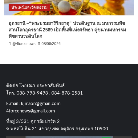
ประเพณีและวัฒนธรรม
อุดรธานี –“พระบรมสารีริกธาตุ” ประดิษฐาน ณ มหกรรมพืช
สวนโลกอุดรธานี 2569 เปิดพื้นที่แห่งศรัทธา คู่ขนานมหกรรม
พืชสวนระดับโลก
@4forcenews
08/08/2026
ติดต่อ​ โฆษณา​ ประชาสัมพันธ์
โทร​. 088-798-9498 , 084-878-2581
E.mail:
kjinaon@gmail.com
4forcenews@gmail.com
ที่อยู่​ 3/531​ ศุภาลัยปาร์ค​ 2
ซ.พหลโยธิน​ 21​ แขวง/เขต​ จตุจักร​ กรุงเทพฯ 10900