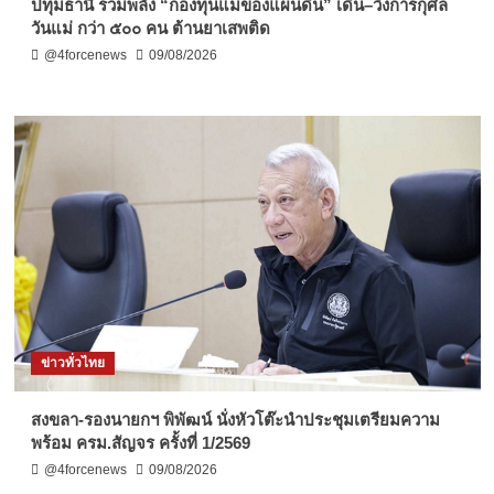
ปทุมธานี รวมพลัง “กองทุนแม่ของแผ่นดิน” เดิน–วิ่งการกุศล
วันแม่ กว่า ๕๐๐ คน ต้านยาเสพติด
@4forcenews
09/08/2026
ข่าวทั่วไทย
สงขลา-รองนายกฯ พิพัฒน์ นั่งหัวโต๊ะนำประชุมเตรียมความ
พร้อม ครม.สัญจร ครั้งที่ 1/2569
@4forcenews
09/08/2026