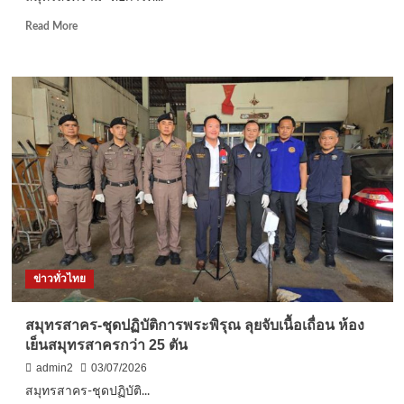
เชื่อม
โยง
Read
Read More
ระบบ
more
การ
about
เงิน
สมุทรสงคราม-
ขับ
“หอ
เคลื่อน
การ
เศรษฐกิจ
ค้าฯ
ใต้
ดัน
4
วาระ
ใหญ่
เข้า
กรอ.
ทั้ง
ระดม
ข่าวทั่วไทย
ทุน
เครื่อง
มือ
สมุทรสาคร-ชุดปฏิบัติการพระพิรุณ ลุยจับเนื้อเถื่อน ห้อง
แพทย์-
เย็นสมุทรสาครกว่า 25 ตัน
ปั้น
มวยไทย-
admin2
03/07/2026
ผลัก
สมุทรสาคร-ชุดปฏิบัติ...
ดัน