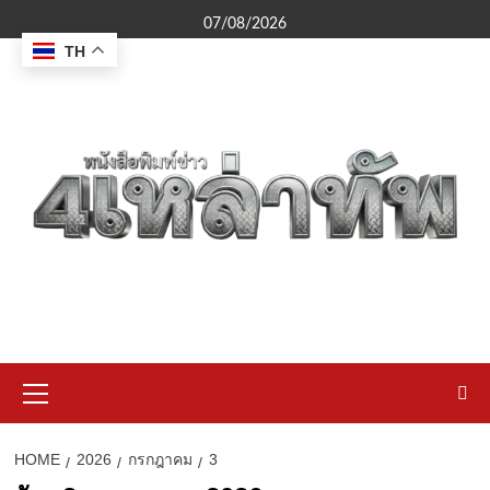
Skip
07/08/2026
to
TH
content
Primary
Menu
HOME
2026
กรกฎาคม
3