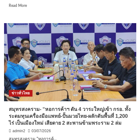
กัน
Read
Read More
อลเวง
more
about
“สรรเพชญ”
ควง
นิพนธ์
เปิด
งาน
Money
Expo
หาดใหญ่
ครั้ง
ที่
16
ชู
ข่าวทั่วไทย
นโยบาย
บูรณ
า
สมุทรสงคราม- “หอการค้าฯ ดัน 4 วาระใหญ่เข้า กรอ. ทั้ง
การ
ระดมทุนเครื่องมือแพทย์-ปั้นมวยไทย-ผลักดันพื้นที่ 1,200
โครงสร้าง
ไร่ เป็นเมืองใหม่ เสียดาย 2 สะพานข้ามพระราม 2 ล่ม
พื้น
ฐาน
admin2
03/07/2026
คมนาคม
สมุทรสงคราม "หอการค้...