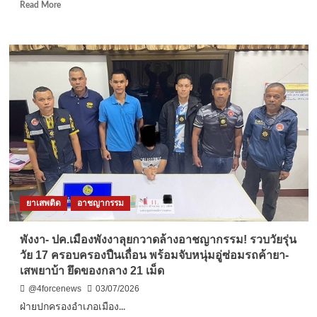
โรงแรม
Read
Read More
กลาง
more
ภูเก็ต
about
2
แกน
นำ
ธุรกิจ
อุ้ม
บุญ
ไม่
รอด
กก.1
บก.สส.สตม.
ร่วม
กับ
ยาเสพติด
อาชญากรรม
CIB
ล็อค
ตัว
พังงา- ปค.เมืองพังงาลุยกวาดล้างอาชญากรรม! รวบวัยรุ่น
2
วัย 17 ครอบครองปืนเถื่อน พร้อมจับหนุ่มอู่ซ่อมรถค้ายา-
ผู้
เสพยาบ้า ยึดของกลาง 21 เม็ด
ต้องหา
อุ้ม
@4forcenews
03/07/2026
บุญ
ฝ่ายปกครองอำเภอเมือง...
ตาม