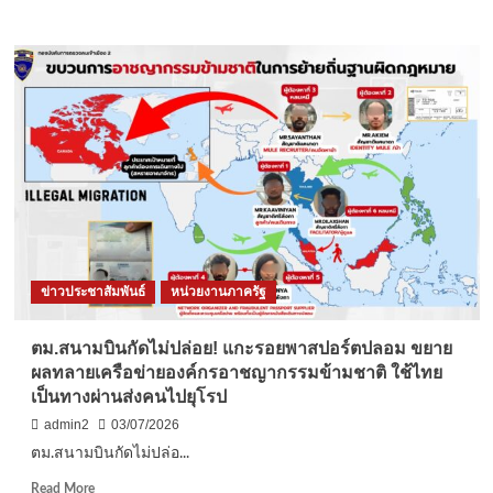
more
about
เชียงใหม่-
ท่า
อากาศยาน
เชียงใหม่
ซ้อม
แผน
เผชิญ
เหตุ
เต็ม
รูป
แบบ
(CEMEX-
ข่าวประชาสัมพันธ์
หน่วยงานภาครัฐ
26)
บูรณ
า
ตม.สนามบินกัดไม่ปล่อย! แกะรอยพาสปอร์ตปลอม ขยาย
การ
ผลทลายเครือข่ายองค์กรอาชญากรรมข้ามชาติ ใช้ไทย
ทุก
เป็นทางผ่านส่งคนไปยุโรป
หน่วย
รับมือ
admin2
03/07/2026
เหตุ
ตม.สนามบินกัดไม่ปล่อ...
โจมตี
และ
Read
Read More