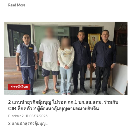
100
Read
Read More
ล้าน
more
บาท
about
แม่
บ้าน
จำเป็น!
สืบ
ปอพ.
แฝง
ตัว
ปิด
เกม
หนุ่ม
ฝรั่งเศส
RED
ข่าวทั่วไทย
INTERPOL
แก๊ง
รีด
2 แกนนำธุรกิจอุ้มบุญ ไม่รอด กก.1 บก.สส.สตม. ร่วมกับ
ทรัพย์
CIB ล็อคตัว 2 ผู้ต้องหาอุ้มบุญตามหมายจับจีน
อาชญากรรม
ข้าม
admin2
03/07/2026
ชาติ
2 แกนนำธุรกิจอุ้มบุญ...
คา