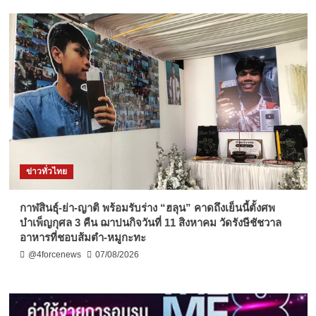
ข่าวทั่วไทย
กาฬสินธุ์-ย่า-ญาติ พร้อมรับร่าง “ฮลุน” คาดถึงเย็นนี้ตั้งศพ
บำเพ็ญกุศล 3 คืน ฌาปนกิจวันที่ 11 สิงหาคม วัดรังษีชัชวาล
อาหารที่ชอบส้มตำ-หมูกะทะ
@4forcenews
07/08/2026