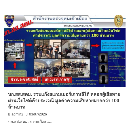
ก่อ
more
วินาศกรรม
about
ตม.สนาม
บิน
กัด
ไม่
ปล่อย!
แกะรอย
พาส
ปอร์ต
ปลอม
ขยาย
ผล
ทลาย
ข่าวประชาสัมพันธ์
หน่วยงานภาครัฐ
เครือ
ข่าย
องค์กร
บก.สส.สตม. รวบแก๊งสแกมเมอร์เกาหลีใต้ หลอกผู้เสียหาย
อาชญากรรม
ผ่านเว็บไซต์ค้าประเวณี มูลค่าความเสียหายมากกว่า 100
ข้าม
ล้านบาท
ชาติ
ใช้
admin2
03/07/2026
ไทย
บก.สส.สตม. รวบแก๊งสแ...
เป็น