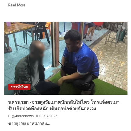
หมาย
Read
Read More
จับ
more
จีน
about
พังงา-
ปค.เมือง
พังงา
ลุย
กวาดล้าง
อาชญากรรม!
รวบ
วัย
รุ่น
วัย
17
ครอบ
ข่าวทั่วไทย
ครอง
ปืน
เถื่อน
นครนายก -ชายสูงวัยเมาหนักกลับไม่ไหว โทรแจ้งตร.มา
พร้อม
รับ เกิดปวดท้องหนัก เดินตกบ่อช่วยกันอลเวง
จับ
หนุ่ม
@4forcenews
03/07/2026
อู่
ชายสูงวัยเมาหนักกลับ...
ซ่อม