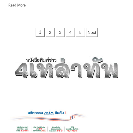
พื้นที่
Read
Read More
1,200
more
ไร่
about
เป็น
สมุทรสาคร-
เมือง
ชุด
Posts
2
3
4
5
Next
1
ใหม่
ปฏิบัติ
เสียดาย
การ
pagination
2
พระ
สะพาน
พิรุณ
ข้าม
ลุย
พระราม
จับ
2
เนื้อ
ล่ม
เถื่อน
ห้อง
เย็น
สมุทรสาคร
กว่า
25
ตัน