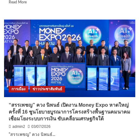
รถ
Read
Read More
ค้า
more
ยา-
about
เสพ
นครนายก
ยาบ้า
-ชาย
ยึด
สูง
ของ
วัย
กลาง
เมา
21
หนัก
เม็ด
กลับ
ไม่
ไหว
โทร
แจ้ง
ตร.มา
การเมือง
ข่าวประชาสัมพันธ์
รับ
เกิด
ปวด
“สรรเพชญ” ควง นิพนธ์ เปิดงาน Money Expo หาดใหญ่
ท้อง
ครั้งที่ 16 ชูนโยบายบูรณาการโครงสร้างพื้นฐานคมนาคม
หนัก
เชื่อมโยงระบบการเงิน ขับเคลื่อนเศรษฐกิจใต้
เดิน
ตก
admin2
03/07/2026
บ่อ
“สรรเพชญ” ควง นิพนธ์...
ช่วย