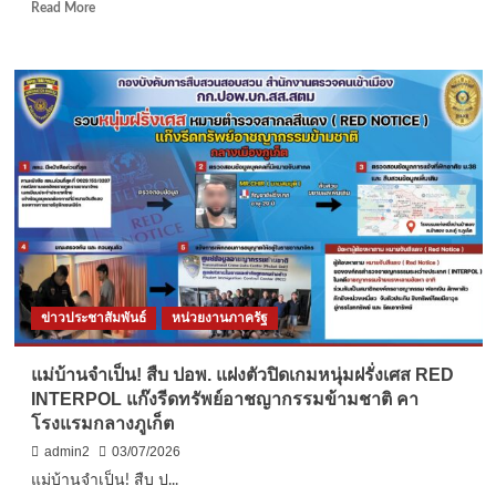
ทาง
Read
Read More
ผ่าน
more
ส่ง
about
คน
บก.สส.สตม.
ไป
รวบ
ยุโรป
แก๊ง
ส
แกม
เม
อร์
เกาหลีใต้
หลอก
ผู้
เสีย
หาย
ข่าวประชาสัมพันธ์
หน่วยงานภาครัฐ
ผ่าน
เว็บไซต์
ค้า
แม่บ้านจำเป็น! สืบ ปอพ. แฝงตัวปิดเกมหนุ่มฝรั่งเศส RED
ประเวณี
INTERPOL แก๊งรีดทรัพย์อาชญากรรมข้ามชาติ คา
มูลค่า
โรงแรมกลางภูเก็ต
ความ
เสีย
admin2
03/07/2026
หาย
แม่บ้านจำเป็น! สืบ ป...
มากกว่า