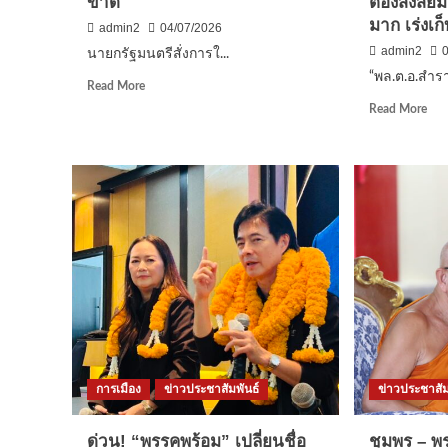
ขาด
ต้องสงสัยม
มาก เร่งเก
admin2
04/07/2026
admin2
นายกรัฐมนตรีสั่งการใ...
“พล.ต.อ.สำรา
Read
Read More
more
Rea
Read More
about
mor
นายก
abo
รัฐมนตรี
“พล
สั่ง
ราญ
การ
นำ
ให้
ทีม
กวาดล้าง
ตรว
ขบวนการ
ค้น
ทุจริต
ห้อง
ทาง
พัก
ทะเบียน
ผู้
ราษฎร
ต้อ
อย่าง
ส่ง
จริงจัง
ยา
เด็ด
การเมือง
ข่าวประชาสัมพันธ์
ข่าวประชาสัม
เสพ
ขาด
ติด
ให้
​ด่วน! “พรรคพร้อม” เปลี่ยนชื่อ
ชุมพร – พ
แอร์