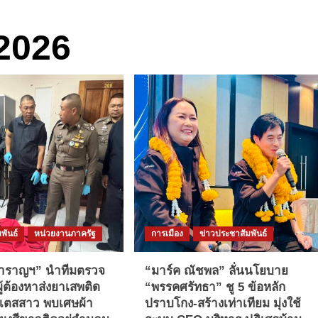
2026
พันธ์
หน่วยงานภาครัฐ
การเมือง
ข่าวประชาสัมพันธ์
สำราญฯ” นำทีมตรวจ
“มาร์ค ณัชพล” ลั่นนโยบาย
ผู้ต้องหาส่งยาเสพติด
“พรรคศรัทธา” ชู 5 ข้อหลัก
สเตสสาว พบเศษผ้า
ปราบโกง-สร้างเท่าเทียม มุ่งใช้