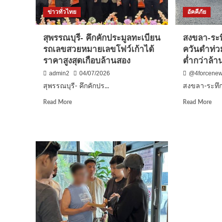
ลา
ธรร
ออก
ข่าวทั่วไทย
อัคคีภัย
ธาด
ส่ง
เจ้า
ไม้
คณ
สุพรรณบุรี- คึกคักประมูลทะเบียน
สงขลา-ระทึ
ต่อ
จังห
รถเลขสวยหมายเลขโฟว์เก้าได้
ควันดำท่ว
“มาร์ค
ชุม
พิ
ราคาสูงสุดเกือบล้านสอง
ต่ำกว่าล้า
ศิษย
ตบูล”
นับ
admin2
04/07/2026
@4forcene
นั่ง
พัน
สุพรรณบุรี- คึกคักปร...
สงขลา-ระทึกไ
หัวหน้า
แห่
พรรค
มุทิ
Read
Rea
Read More
Read More
คน
จัด
more
mor
ใหม่
มห
about
abo
มโ
สุพรรณบุรี-
สงข
รา
คึกคัก
ระท
เฉล
ประมูล
ไฟ
ฉลอ
ทะเบียน
ไหม
ยิ่ง
รถ
อู่
ใหญ
เลข
ซ่อ
สวย
สีรถ
หมาย
ควั
เลข
ดำ
โฟว์
ท่ว