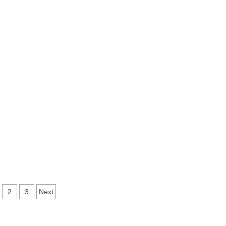
ง
ทนายความ
ด
ตั้ง
ศูนย์
ย
ช่วย
เหลือ
เดิน
หน้า
น
ฟ้อง
คดี
แพ่ง
ฟรี
พร้อม
แจ้ง
สิทธิ
ครบ
ทุก
ด้าน
osts
2
3
Next
gination