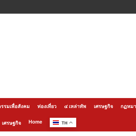
กรรมเพื่อสังคม
ท่องเที่ยว
๔ เหล่าทัพ
เศรษฐกิจ
กฏหมาย
Home
เศรษฐกิจ
TH