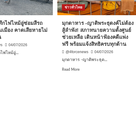
ม
ยก
ข่าวทั่วไทย
า”
ระดับ
สู่
ะ
กไฟไหม้อู่ซ่อมสีรถ
มุกดาหาร -ญาติพระธุดงค์ไม่ต้อง
ตลาด
วัด
พรีเมียม–
มเมือง คาดเสียหายไม่
สู้ลำพัง! สภาทนายความตั้งศูนย์
พร
ส่ง
น
ช่วยเหลือ เดินหน้าฟ้องคดีแพ่ง
านุศิษย์
ออก
ฟรี พร้อมแจ้งสิทธิครบทุกด้าน
ws
04/07/2026
โลก
@4forcenews
04/07/2026
ฟไหม้อู่...
มุกดาหาร -ญาติพระธุด...
ตา-
d
e
Read
Read More
รสพ
ut
more
น
ลา-
about
ึก
มุกดาหาร
ิม
-ญาติ
ง
้
พระ
ธุดงค์
่
ม
ไม่
ต้อง
น
สู้
ลำพัง!
ม
สภา