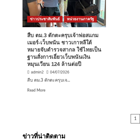
เก้า
เมือ
ได้
คา
ราคา
เสีย
สูงสุด
หา
ข่าวประชาสัมพันธ์
หน่วยงานภาครัฐ
เกือบ
ไม่
ล้าน
ต่ำ
สืบ ตม.3 ดักตะครุบเจ้าพ่อสแกม
สอง
กว่า
เมอร์-เว็บพนัน ชาวเกาหลีใต้
ล้า
หมายจับตำรวจสากล ใช้ไทยเป็น
ฐานสั่งการเอี่ยวเว็บพนันเงิน
หมุนเวียน 124 ล้านต่อปี
admin2
04/07/2026
สืบ ตม.3 ดักตะครุบเจ...
Read
Read More
more
about
สืบ
ตม.3
P
1
ดัก
ตะครุบ
pa
เจ้า
ข่าวที่น่าติดตาม
พ่อ