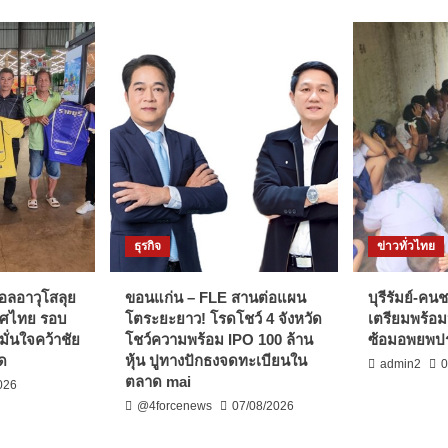
ธุรกิจ
ข่าวทั่วไทย
บอลอาวุโสลุย
ขอนแก่น – FLE สานต่อแผน
บุรีรัมย์-ค
ทศไทย รอบ
โตระยะยาว! โรดโชว์ 4 จังหวัด
เตรียมพร้อ
ั่นใจคว้าชัย
โชว์ความพร้อม IPO 100 ล้าน
ซ้อมอพยพป
ัด
หุ้น ปูทางปักธงจดทะเบียนใน
admin2
0
ตลาด mai
026
@4forcenews
07/08/2026