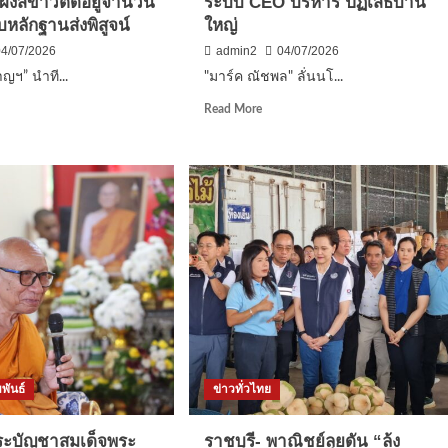
ีผงสีขาวติดอยู่จำนวน
ระบบ CEO บริหาร ปฏิเสธบ้าน
็บหลักฐานส่งพิสูจน์
ใหญ่
04/07/2026
admin2
04/07/2026
ญฯ” นำที...
"มาร์ค ณัชพล" ลั่นนโ...
d
Read
Read More
e
more
ut
about
.ต.อ.สำ
“มาร์ค
ฯ”
ณัช
พล”
ลั่น
จ
นโยบาย
“พรรค
ศรัทธา”
ชู
5
งหา
ข้อ
หลัก
ปราบ
พันธ์
ข่าวทั่วไทย
โกง-
สร้าง
เท่า
ระบัญชาสมเด็จพระ
ราชบุรี- พาณิชย์ลุยดัน “ล้ง
เทียม