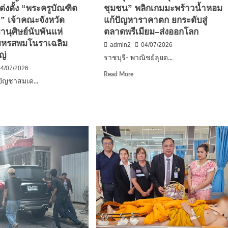
่งตั้ง “พระครูบัณฑิต
ชุมชน” พลิกเกมมะพร้าวน้ำหอม
เตส
มุ่ง
 เจ้าคณะจังหวัด
แก้ปัญหาราคาตก ยกระดับสู่
ใช้
ระบบ
านุศิษย์นับพันแห่
ตลาดพรีเมียม–ส่งออกโลก
CEO
ดมหรสพมโนราเฉลิม
admin2
04/07/2026
บริหาร
ญ่
ราชบุรี- พาณิชย์ลุยด...
ปฏิเสธ
ัย
04/07/2026
บ้าน
Read
Read More
ใหญ่
บัญชาสมเด...
more
about
d
ราชบุรี-
e
ว
พาณิชย์
ut
ลุย
พร
ดัน
นวน
“ล้ง
ก
ชุมชน”
ชา
พลิก
ด็จ
เกม
ก
มะพร้าว
ฆราช
น
น้ำหอม
ง
แก้
น์
ปัญหา
ะครู
ราคา
ฑิต
ตก