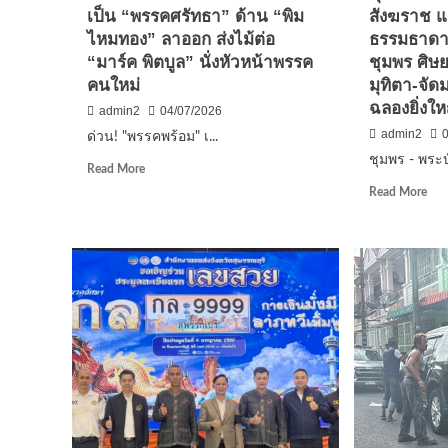
เป็น “พรรคศรัทธา” ด้าน “พิม
สังฆราช แต
โฮส
ไหมทอง” ลาออก ส่งไม้ต่อ
ธรรมธาดา”
สาว
พบ
“มาร์ค พิตบูล” นั่งหัวหน้าพรรค
ชุมพร ศิษย
เศษ
คนใหม่
มุทิตา-จั
ผ้า
ฉลองยิ่งให
admin2
04/07/2026
ต้อง
admin2
สงส
​ด่วน! "พรรคพร้อม" เ...
มี
ชุมพร - พระ
Read
Read More
ผง
more
Rea
สี
Read More
about
mor
ขา
abo
ติด
ด่วน!
ชุม
อยู่
“พรรค
–
จำ
พร้อม”
พระ
มา
เปลี่ยน
บัญ
เร่ง
ชื่อ
สมเ
เก็บ
เป็น
พระ
หลั
“พรรค
สัง
ฐา
ศรัทธา”
แต่
ส่ง
ด้าน
ตั้ง
พิสูจ
“พิม
“พร
ไหมทอง”
บัณ