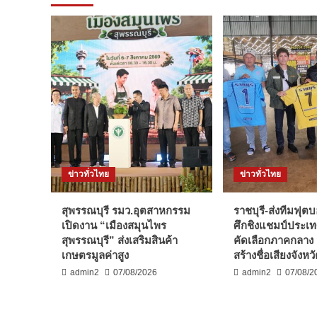
ส
แกม
เม
อร์-
เว็บ
พนัน
ชาว
เกาหลีใต้
หมาย
จับ
ตำรวจ
สากล
ใช้
ข่าวทั่วไทย
ข่าวทั่วไทย
ไทย
เป็น
ฐาน
สุพรรณบุรี รมว.อุตสาหกรรม
ราชบุรี-ส่งทีมฟุต
สั่ง
เปิดงาน “เมืองสมุนไพร
ศึกชิงแชมป์ประเ
การ
สุพรรณบุรี” ส่งเสริมสินค้า
คัดเลือกภาคกลาง ม
เอี่ยว
เกษตรมูลค่าสูง
สร้างชื่อเสียงจังหว
เว็บ
admin2
07/08/2026
admin2
07/08/2
พนัน
เงิน
หมุนเวียน
124