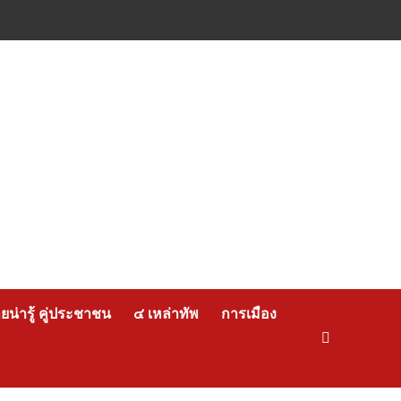
น่ารู้ คู่ประชาชน
๔ เหล่าทัพ
การเมือง