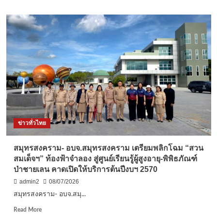
about
เพชรบุรี-
สภากาชาดไทย
เปิด
โครงการ
รถ
คลินิก
จักษุ
ศัลยกรรม
เคลื่อน
ที่ฯ
มุ่ง
ช่วย
ข่าวทั่วไทย
ผู้
ด้อย
โอกาส
สมุทรสงคราม- อบจ.สมุทรสงคราม เตรียมพลิกโฉม “สวน
ด้าน
สมเด็จฯ” ท้องฟ้าจำลอง สู่ศูนย์เรียนรู้ผู้สูงอายุ-พิพิธภัณฑ์
สายตา
ป่าชายเลน คาดเปิดให้บริการต้นปีงบฯ 2570
ณ
จังหวัด
admin2
08/07/2026
เพชรบุรี
สมุทรสงคราม- อบจ.สมุ...
Read
Read More