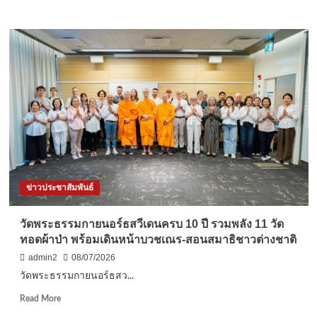
more
about
สมุทรสงคราม-
อบจ.สมุทรสงคราม
เตรียม
พลิก
โฉม
“สวน
สม
เด็จฯ”
ท้องฟ้า
จำลอง
สู่
ศูนย์
ข่าวประชาสัมพันธ์
เรียน
รู้
ผู้
วัดพระธรรมกายนอร์ธสวีเดนครบ 10 ปี รวมพลัง 11 วัด
สูง
ทอดผ้าป่า พร้อมเดินหน้าบวชเณร-สอนสมาธิชาวต่างชาติ
อายุ-
พิพิธภัณฑ์
admin2
08/07/2026
ป่า
วัดพระธรรมกายนอร์ธสว...
ชาย
เลน
Read
Read More
คาด
more