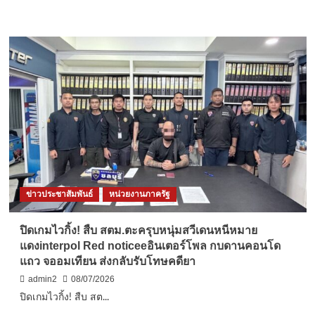
more
about
เชียงใหม่-
สมาคม
พยาบาล
แห่ง
ประเทศไทย
ฯ
สาขา
ภาค
เหนือ
ขอ
เรียน
เชิญ
ข่าวประชาสัมพันธ์
หน่วยงานภาครัฐ
ท่าน
ผู้
มี
ปิดเกมไวกิ้ง! สืบ สตม.ตะครุบหนุ่มสวีเดนหนีหมาย
เกียรติ
แดงinterpol Red noticeeอินเตอร์โพล กบดานคอนโด
ทุก
แถว จออมเทียน ส่งกลับรับโทษคดียา
ท่าน
ร่วม
admin2
08/07/2026
เป็น
ปิดเกมไวกิ้ง! สืบ สต...
เจ้า