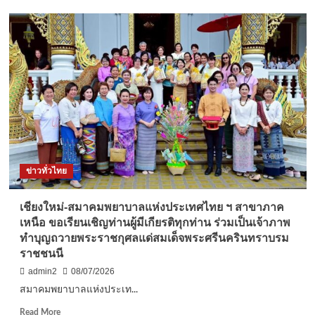
ต่าง
เชียงใหม่-
ชาติ
สมาคม
บริหาร
การ
พยาบาล
จับ
มือ
คณะ
พยาบาล
ศาสตร์
มช.
จัด
ข่าวทั่วไทย
ประชุม
วิชาการ
ประจำ
เชียงใหม่-สมาคมพยาบาลแห่งประเทศไทย ฯ สาขาภาค
ปี
เหนือ ขอเรียนเชิญท่านผู้มีเกียรติทุกท่าน ร่วมเป็นเจ้าภาพ
2569
ทำบุญถวายพระราชกุศลแด่สมเด็จพระศรีนครินทราบรม
ราชชนนี
admin2
08/07/2026
สมาคมพยาบาลแห่งประเท...
Read
Read More