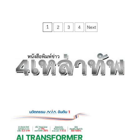
more
about
คลื่น
ลม
Posts
2
3
4
Next
1
แรง
ซัด
pagination
เรือ
ประมง
คว่ำ
กลาง
ทะเล
แสมสาร
7
ชีวิต
ลอยคอ
เจ้า
หน้าที่
เร่ง
ช่วย
เหลือ
ก่อน
ยืนยัน
ปลอดภัย