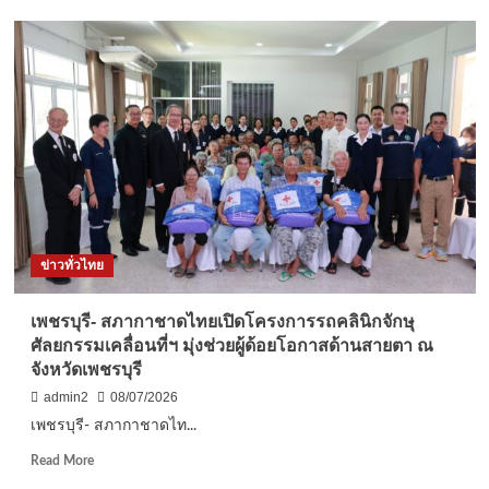
ชลบุรี-
คลื่น
ลม
แรง
ซัด
เรือ
ท่อง
เที่ยว
เชือก
สมอ
ขาด
ลอย
ข่าวทั่วไทย
ชน
หาด
พัทยา
เพชรบุรี- สภากาชาดไทยเปิดโครงการรถคลินิกจักษุ
พัง
ศัลยกรรมเคลื่อนที่ฯ มุ่งช่วยผู้ด้อยโอกาสด้านสายตา ณ
เสีย
จังหวัดเพชรบุรี
หาย
หลาย
admin2
08/07/2026
แสน
เพชรบุรี- สภากาชาดไท...
บาท
Read
Read More
more