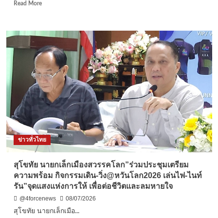
ภาพ
Read
Read More
ทำบุญ
more
ถวาย
about
พระ
ปิด
ราช
เกม
กุศล
ไว
แด่
กิ้ง!
สมเด็จ
สืบ
พระ
สตม.ตะครุบ
ศรี
หนุ่ม
นคริ
สวีเดน
นท
หนี
ราบ
หมาย
รม
แดงinterpol
ราช
Red
ข่าวทั่วไทย
ชนนี
noticeeอิน
เต
อร์
สุโขทัย นายกเล็กเมืองสวรรคโลก”ร่วมประชุมเตรียม
โพล
ความพร้อม กิจกรรมเดิน-วิ่ง@หวันโลก2026 เล่นไฟ-ไนท์
กบดาน
รัน”จุดแสงแห่งการให้ เพื่อต่อชีวิตและลมหายใจ
คอน
โด
@4forcenews
08/07/2026
แถว
สุโขทัย นายกเล็กเมือ...
จอ