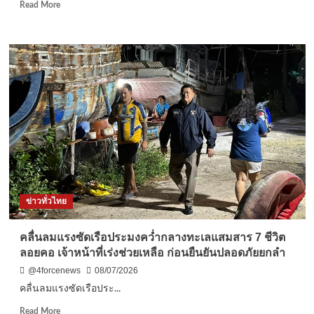
การ
Read
Read More
ให้
more
เพื่อ
about
ต่อ
พิษณุโลก
ชีวิต
รร.วัง
และ
จันทน์
ลม
ริ
หายใจ
เวอร์
วิว
“รี
โน
เวท”
ยก
ระดับ
มาตรฐาน
ข่าวทั่วไทย
สากล
สามารถ
ชม
คลื่นลมแรงซัดเรือประมงคว่ำกลางทะเลแสมสาร 7 ชีวิต
ทัศนียภาพ
ลอยคอ เจ้าหน้าที่เร่งช่วยเหลือ ก่อนยืนยันปลอดภัยยกลำ
ทอด
ยาว
@4forcenews
08/07/2026
ลำน้ำ
คลื่นลมแรงซัดเรือประ...
น่าน
Read
Read More