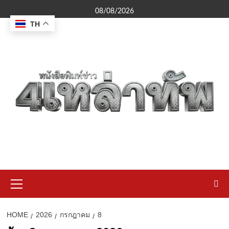
Skip
08/08/2026
to
TH
content
Primary
Menu
HOME
2026
กรกฎาคม
8