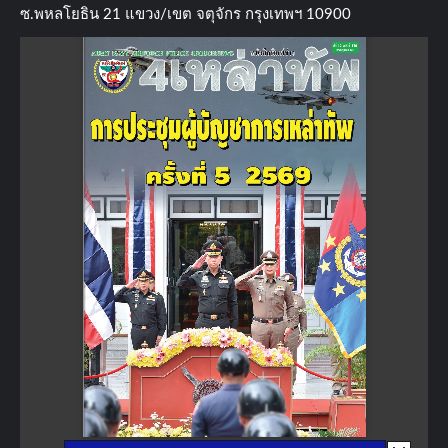
ซ.พหลโยธิน​ 21​ แขวง/เขต​ จตุจักร​ กรุงเทพฯ 10900