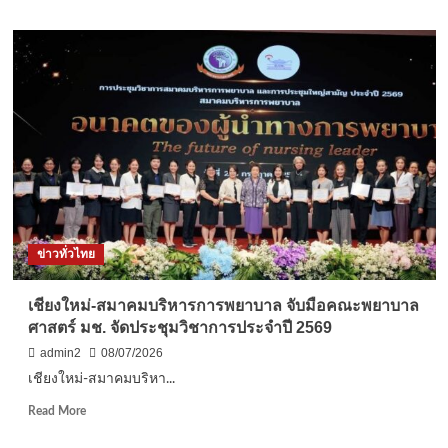
เปิด
about
ให้
วัด
บริการ
พระ
ต้น
ธรรม
ปี
กาย
งบฯ
นอร์ธ
2570
สวีเดน
ครบ
10
ปี
รวม
พลัง
11
ข่าวทั่วไทย
วัด
ทอด
ผ้าป่า
เชียงใหม่-สมาคมบริหารการพยาบาล จับมือคณะพยาบาล
พร้อม
ศาสตร์ มช. จัดประชุมวิชาการประจำปี 2569
เดิน
หน้า
admin2
08/07/2026
บวช
เชียงใหม่-สมาคมบริหา...
เณร-
สอน
Read
Read More
สมาธิ
more
ชาว
about