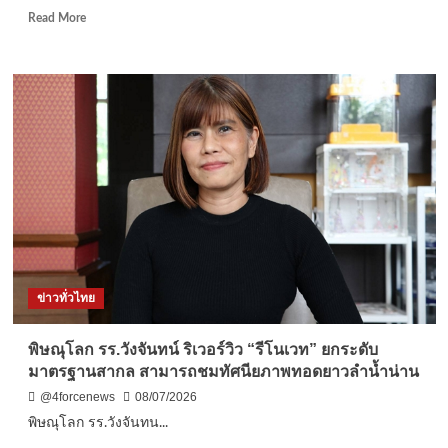
อม
Read
Read More
เทียน
more
ส่ง
about
กลับ
สุโขทัย
รับ
นายก
โทษ
เล็ก
คดี
เมือง
ยา
สวรรคโลก”ร่วม
ประชุม
เตรียม
ความ
พร้อม
กิจกรรม
เดิน-
วิ่ง@ห
ข่าวทั่วไทย
วัน
โลก2026
เล่น
พิษณุโลก รร.วังจันทน์ ริเวอร์วิว “รีโนเวท” ยกระดับ
ไฟ-
มาตรฐานสากล สามารถชมทัศนียภาพทอดยาวลำน้ำน่าน
ไนท์
รัน”จุด
@4forcenews
08/07/2026
แสง
พิษณุโลก รร.วังจันทน...
แห่ง