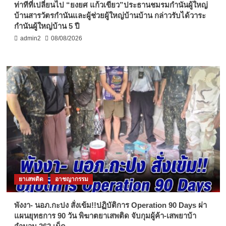
ท่าทีที่เปลี่ยนไป “ยงยศ แก้วเขียว”ประธานชมรมกำนันผู้ใหญ่
บ้านสารวัตรกำนันและผู้ช่วยผู้ใหญ่บ้านบ้าน กล่าวรับได้วาระ
กำนันผู้ใหญ่บ้าน 5 ปี
admin2
08/08/2026
ยาเสพติด
อาชญากรรม
พังงา- นอภ.กะปง สั่งเข้ม!!ปฏิบัติการ Operation 90 Days ผ่า
แผนยุทธการ 90 วัน พิฆาตยาเสพติด จับกุมผู้ค้า-เสพยาบ้า