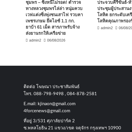
ชุมพร – ซิ่งหนีไม่รอด! ตำรวจ
ประจวบคีรีขันธ์-หั
ทางหลวงชุมพรไล่ล่า หนุ่มควบ
ประชุมผู้ประสานง
เวฟแต่งซิ่งพุ่งชนเสาไฟ รวบคา
โลหิต ยกระดับเคร
เพชรเกษม ยึดไอซ์ 1.1 กก.
โลหิตคุณภาพรองรั
ยาบ้า 61 เม็ด สารภาพรับจ้าง
admin2
06/08/2
ส่งยานรกให้เครือข่าย
admin2
06/08/2026
ติดต่อ​ โฆษณา​ ประชาสัมพันธ์
โทร​. 088-798-9498 , 084-878-2581
E.mail:
kjinaon@gmail.com
4forcenews@gmail.com
ที่อยู่​ 3/531​ ศุภาลัยปาร์ค​ 2
ซ.พหลโยธิน​ 21​ แขวง/เขต​ จตุจักร​ กรุงเทพฯ 10900