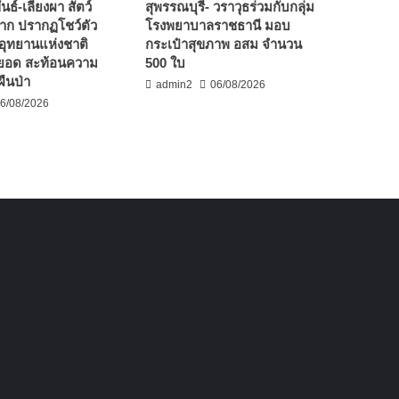
นธ์-เลียงผา สัตว์
สุพรรณบุรี- วราวุธร่วมกับกลุ่ม
าก ปรากฏโชว์ตัว
โรงพยาบาลราชธานี มอบ
รอุทยานแห่งชาติ
กระเป๋าสุขภาพ อสม จำนวน
ยอด สะท้อนความ
500 ใบ
ืนป่า
admin2
06/08/2026
6/08/2026