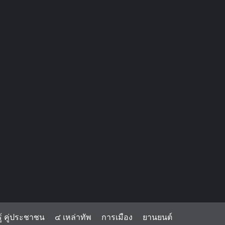
้ คู่ประชาชน
๔ เหล่าทัพ
การเมือง
ยานยนต์