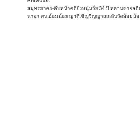
Post
Previous:
สมุทรสาคร-คืบหน้าคดียิงหนุ่มวัย 34 ปี หลานชายอดี
navigation
นายก ทน.อ้อมน้อย ญาติเชิญวิญญาณกลับวัดอ้อมน้อ