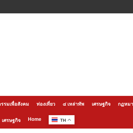
กรรมเพื่อสังคม
ท่องเที่ยว
๔ เหล่าทัพ
เศรษฐกิจ
กฏหมาย
Home
เศรษฐกิจ
TH