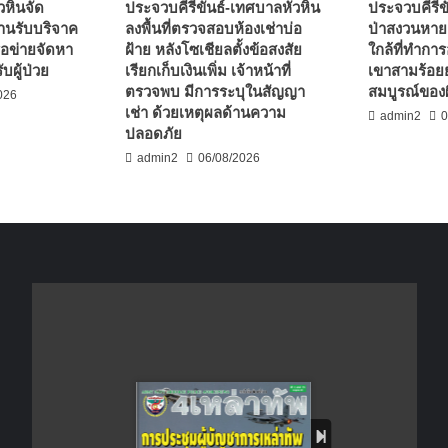
วหินจัด
ประจวบคีรีขันธ์-เทศบาลหัวหิน
ประจวบคีรีขั
านรับบริจาค
ลงพื้นที่ตรวจสอบห้องเช่าบ่อ
ป่าสงวนหาย
ือข่ายจัดหา
ฝ้าย หลังโซเชียลตั้งข้อสงสัย
ใกล้ที่ทำกา
บผู้ป่วย
เรียกเก็บเงินเพิ่ม เจ้าหน้าที่
เขาสามร้อย
ตรวจพบ มีการระบุในสัญญา
สมบูรณ์ของผ
026
เช่า ด้วยเหตุผลด้านความ
admin2
0
ปลอดภัย
admin2
06/08/2026