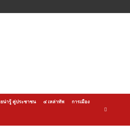
น่ารู้ คู่ประชาชน
๔ เหล่าทัพ
การเมือง