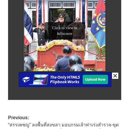
Post
Previous:
“สรรเพชญ” ลงพื้นที่สงขลา มอบกรมเจ้าท่าเร่งสำรวจ-ขุด
navigation