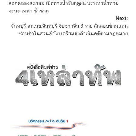
ลอกคลองสะกอม เปิดทางน้ำรับฤดูฝน บรรเทาน้ำท่วม
จะนะ-เทพา ซ้ำซาก
Next:
จันทบุรี ฉก.นย.จันทบุรี จับชาวจีน 3 ราย ลักลอบข้ามแดน
ซ่อนตัวในสวนลำไย เตรียมส่งดำเนินคดีตามกฎหมาย