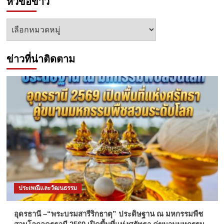
หัวข้อข่าว
หัวข้อ
ข่าว
ข่าวที่น่าติดตาม
ประเพณีและวัฒนธรรม
อุดรธานี –“พระบรมสารีริกธาตุ” ประดิษฐาน ณ มหกรรมพืช