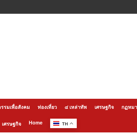
กรรมเพื่อสังคม
ท่องเที่ยว
๔ เหล่าทัพ
เศรษฐกิจ
กฏหมาย
Home
เศรษฐกิจ
TH