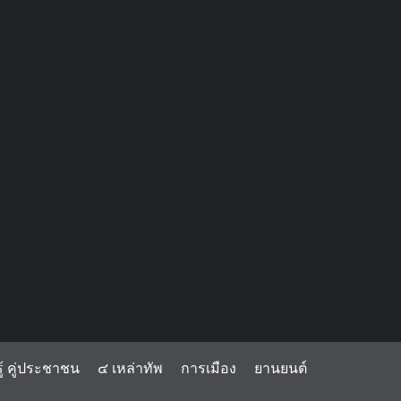
้ คู่ประชาชน
๔ เหล่าทัพ
การเมือง
ยานยนต์