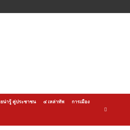
น่ารู้ คู่ประชาชน
๔ เหล่าทัพ
การเมือง