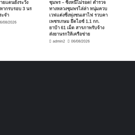
นชายแดนยังระวัง
ชุมพร – ซิ่งหนีไม่รอด! ตำรวจ
มหากรบรอบ 3 นร
ทางหลวงชุมพรไล่ล่า หนุ่มควบ
ระจำ
เวฟแต่งซิ่งพุ่งชนเสาไฟ รวบคา
เพชรเกษม ยึดไอซ์ 1.1 กก.
6/08/2026
ยาบ้า 61 เม็ด สารภาพรับจ้าง
ส่งยานรกให้เครือข่าย
admin2
06/08/2026