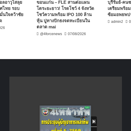
บอลอาวุโสลุย
ขอนแก่น – FLE สานต่อแผน
บุรีรัมย์-ค
ทศไทย รอบ
โตระยะยาว! โรดโชว์ 4 จังหวัด
เตรียมพร้อ
ั่นใจคว้าชัย
โชว์ความพร้อม IPO 100 ล้าน
ซ้อมอพยพป
ัด
หุ้น ปูทางปักธงจดทะเบียนใน
admin2
0
ตลาด mai
026
@4forcenews
07/08/2026