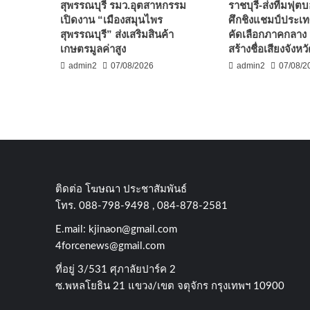
สุพรรณบุรี รมว.อุตสาหกรรม
ราชบุรี-ส่งทีมฟุต
เปิดงาน “เมืองสมุนไพร
ศึกชิงแชมป์ประเ
สุพรรณบุรี” ส่งเสริมสินค้า
คัดเลือกภาคกลาง ม
เกษตรมูลค่าสูง
สร้างชื่อเสียงจังหว
admin2
07/08/2026
admin2
07/08/2
ติดต่อ​ โฆษณา​ ประชาสัมพันธ์
โทร​. 088-798-9498 , 084-878-2581
E.mail:
kjinaon@gmail.com
4forcenews@gmail.com
ที่อยู่​ 3/531​ ศุภาลัยปาร์ค​ 2
ซ.พหลโยธิน​ 21​ แขวง/เขต​ จตุจักร​ กรุงเทพฯ 10900