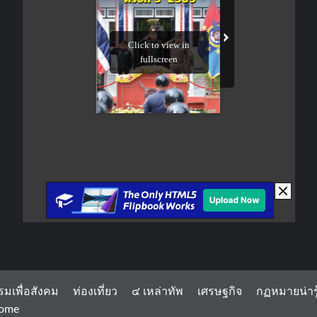
รมเพื่อสังคม
ท่องเที่ยว
๔ เหล่าทัพ
เศรษฐกิจ
กฏหมายน่ารู
ome