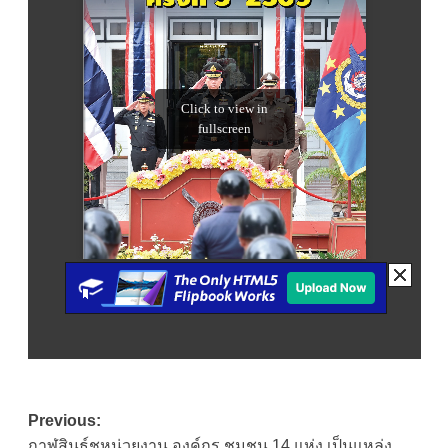
Post
Previous:
กาฬสินธุ์ชูหน่วยงาน องค์กร ชุมชน 14 แห่ง เป็นแหล่ง