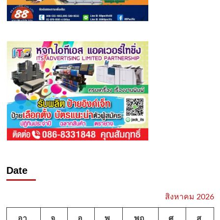
Date
สิงหาคม 2026
อา.
จ.
อ.
พ.
พฤ.
ศ.
ส.