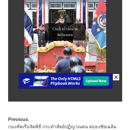
Post
Previous:
กองทัพเรือจัดพิธี กระทำสัตย์ปฏิญาณตน ต่อธงชัยเฉลิม
navigation