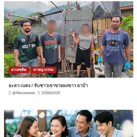
ยาเสพติด
อาชญากรรม
ยะลา-เบตง / จับชาวเขาขายผงขาว ยาบ้า
@4forcenews
10/08/2026