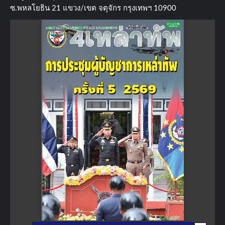
ซ.พหลโยธิน​ 21​ แขวง/เขต​ จตุจักร​ กรุงเทพฯ 10900