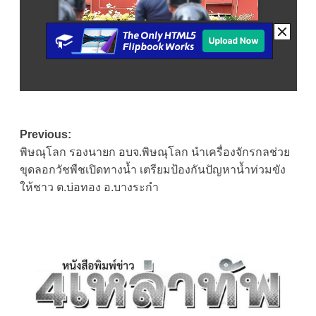
Post
Previous:
พิษณุโลก รองนายก อบจ.พิษณุโลก นำเครื่องจักรกลช่วย
navigation
ขุดลอกวัชพืชเปิดทางน้ำ เตรียมป้องกันปัญหาน้ำท่วมขัง
ให้ชาว ต.บ่อทอง อ.บางระกำ