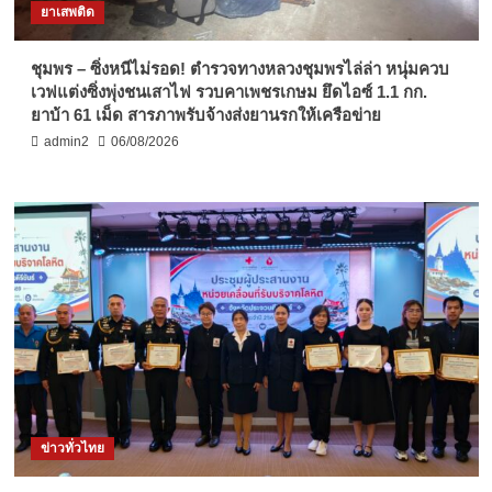
ยาเสพติด
ชุมพร – ซิ่งหนีไม่รอด! ตำรวจทางหลวงชุมพรไล่ล่า หนุ่มควบ
เวฟแต่งซิ่งพุ่งชนเสาไฟ รวบคาเพชรเกษม ยึดไอซ์ 1.1 กก.
ยาบ้า 61 เม็ด สารภาพรับจ้างส่งยานรกให้เครือข่าย
admin2
06/08/2026
ข่าวทั่วไทย