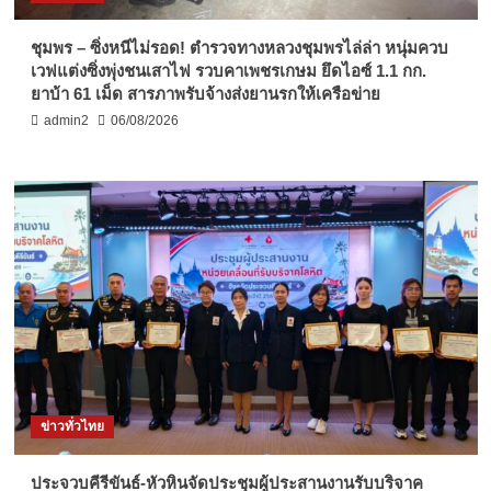
ชุมพร – ซิ่งหนีไม่รอด! ตำรวจทางหลวงชุมพรไล่ล่า หนุ่มควบ
เวฟแต่งซิ่งพุ่งชนเสาไฟ รวบคาเพชรเกษม ยึดไอซ์ 1.1 กก.
ยาบ้า 61 เม็ด สารภาพรับจ้างส่งยานรกให้เครือข่าย
admin2
06/08/2026
ข่าวทั่วไทย
ประจวบคีรีขันธ์-หัวหินจัดประชุมผู้ประสานงานรับบริจาค