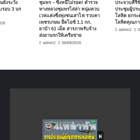
นยังระวัง
ชุมพร – ซิ่งหนีไม่รอด! ตำรวจ
ประจวบคีรีขั
บรอบ 3 นร
ทางหลวงชุมพรไล่ล่า หนุ่มควบ
ประชุมผู้ปร
เวฟแต่งซิ่งพุ่งชนเสาไฟ รวบคา
โลหิต ยกระด
เพชรเกษม ยึดไอซ์ 1.1 กก.
โลหิตคุณภาพ
026
ยาบ้า 61 เม็ด สารภาพรับจ้าง
admin2
0
ส่งยานรกให้เครือข่าย
admin2
06/08/2026