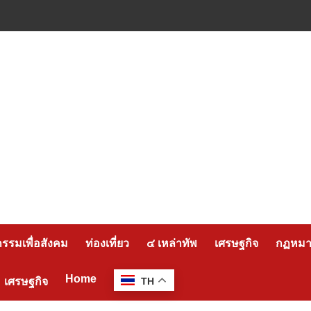
กรรมเพื่อสังคม
ท่องเที่ยว
๔ เหล่าทัพ
เศรษฐกิจ
กฏหมาย
Home
เศรษฐกิจ
TH