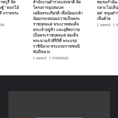
ชบุรี จัด
สำนักงานตำรวจแห่งชาติ จัด
ชมรมกำนัน-
ฐ์ “ดอกไม้
โครงการอุปสมบท
กลาง ไม่เห็น
ดี ถวายพระ
เฉลิมพระเกียรติ เพื่อน้อมเกล้า
ยศ’ หนุนดำร
น้อมกระหม่อมถวายเป็นพระ
เห็นด้วย
ราชกุศลแด่ พระบาทสมเด็จ
026
admin2
0
พระเจ้าอยู่หัว และอุทิศถวาย
เป็นพระราชกุศลแด่ สมเด็จ
พระนางเจ้าสิริกิติ์ พระบรม
ราชินีนาถ พระบรมราชชนนี
พันปีหลวง
admin2
07/08/2026