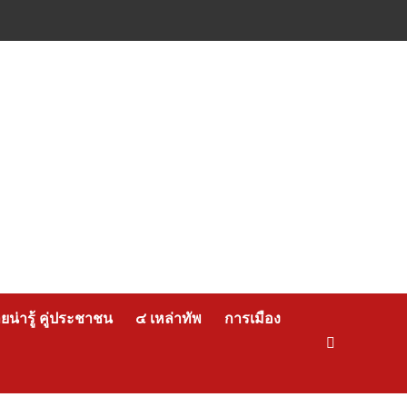
น่ารู้ คู่ประชาชน
๔ เหล่าทัพ
การเมือง