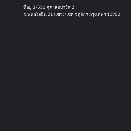
ที่อยู่​ 3/531​ ศุภาลัยปาร์ค​ 2
ซ.พหลโยธิน​ 21​ แขวง/เขต​ จตุจักร​ กรุงเทพฯ 10900