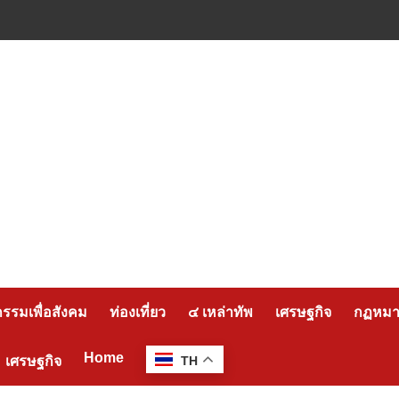
กรรมเพื่อสังคม
ท่องเที่ยว
๔ เหล่าทัพ
เศรษฐกิจ
กฏหมาย
Home
เศรษฐกิจ
TH