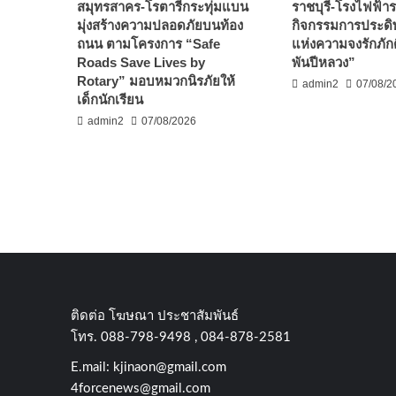
สมุทรสาคร-โรตารีกระทุ่มแบน
ราชบุรี-โรงไฟฟ้ารา
มุ่งสร้างความปลอดภัยบนท้อง
กิจกรรมการประดิษ
ถนน ตามโครงการ “Safe
แห่งความจงรักภัก
Roads Save Lives by
พันปีหลวง”
Rotary” มอบหมวกนิรภัยให้
admin2
07/08/2
เด็กนักเรียน
admin2
07/08/2026
ติดต่อ​ โฆษณา​ ประชาสัมพันธ์
โทร​. 088-798-9498 , 084-878-2581
E.mail:
kjinaon@gmail.com
4forcenews@gmail.com