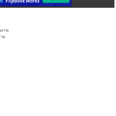
ินงาน
ตาม