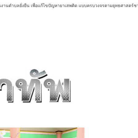
งานตำบลยั่งยืน เพื่อแก้ไขปัญหายาเสพติด แบบครบวงจรตามยุทธศาสตร์ชา