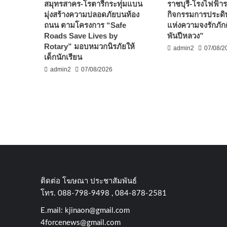
สมุทรสาคร-โรตารีกระทุ่มแบน
ราชบุรี-โรงไฟฟ้ารา
มุ่งสร้างความปลอดภัยบนท้อง
กิจกรรมการประดิษ
ถนน ตามโครงการ “Safe
แห่งความจงรักภัก
Roads Save Lives by
พันปีหลวง”
Rotary” มอบหมวกนิรภัยให้
admin2
07/08/2
เด็กนักเรียน
admin2
07/08/2026
ติดต่อ​ โฆษณา​ ประชาสัมพันธ์
โทร​. 088-798-9498 , 084-878-2581
E.mail:
kjinaon@gmail.com
4forcenews@gmail.com