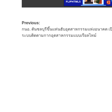
Post
Previous:
กนอ. ดันชลบุรีขึ้นแท่นฮับอุตสาหกรรมแห่งอนาคต เป
navigation
ระบบติดตามกากอุตสาหกรรมแบบเรียลไทม์