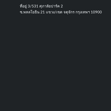
ที่อยู่​ 3/531​ ศุภาลัยปาร์ค​ 2
ซ.พหลโยธิน​ 21​ แขวง/เขต​ จตุจักร​ กรุงเทพฯ 10900