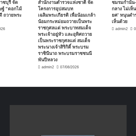
ชบุรี จัด
สำนักงานตำรวจแห่งชาติ จัด
ชมรมกำนัน-
ฐ์ “ดอกไม้
โครงการอุปสมบท
กลาง ไม่เห็น
ดี ถวายพระ
เฉลิมพระเกียรติ เพื่อน้อมเกล้า
ยศ’ หนุนดำร
น้อมกระหม่อมถวายเป็นพระ
เห็นด้วย
ราชกุศลแด่ พระบาทสมเด็จ
026
admin2
0
พระเจ้าอยู่หัว และอุทิศถวาย
เป็นพระราชกุศลแด่ สมเด็จ
พระนางเจ้าสิริกิติ์ พระบรม
ราชินีนาถ พระบรมราชชนนี
พันปีหลวง
admin2
07/08/2026