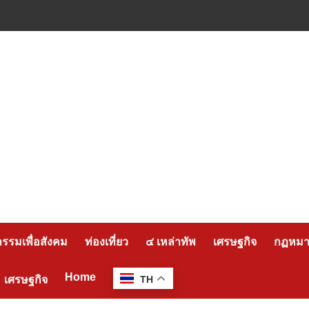
กรรมเพื่อสังคม
ท่องเที่ยว
๔ เหล่าทัพ
เศรษฐกิจ
กฏหมาย
Home
เศรษฐกิจ
TH