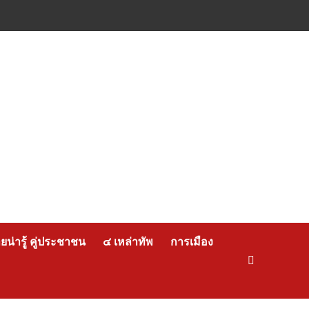
น่ารู้ คู่ประชาชน
๔ เหล่าทัพ
การเมือง