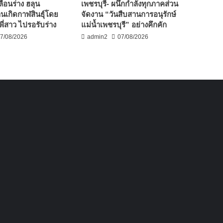
ื่อนร่าง ฮลุน
เพชรบุรี- ผนึกกำลังทุกภาคส่วน
านเกิดกาฬสินธุ์โดย
จัดงาน “วันสืบสานการอนุรักษ์
พี่สาว ไปรอรับร่าง
แม่น้ำเพชรบุรี” อย่างคึกคัก
7/08/2026
admin2
07/08/2026