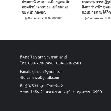
ปทุมธานี เทศบาลเมืองคูคต จัด
บทความการปฏิรู
ทอดผ้าป่าจากขยะ เปลี่ยนกอง
สิงหา วันรพี“ อุดม
ขยะเป็นกองบุญ
กฎหมายภายใต้วิก
@4forcenews
07/08/2026
@4forcenews
0
ติดต่อ​ โฆษณา​ ประชาสัมพันธ์
โทร​. 088-798-9498 , 084-878-2581
E.mail:
kjinaon@gmail.com
4forcenews@gmail.com
ที่อยู่​ 3/531​ ศุภาลัยปาร์ค​ 2
ซ.พหลโยธิน​ 21​ แขวง/เขต​ จตุจักร​ กรุงเทพฯ 10900