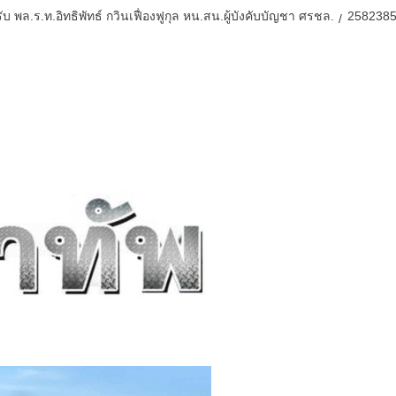
บ พล.ร.ท.อิทธิพัทธ์ กวินเฟื่องฟูกุล หน.สน.ผู้บังคับบัญชา ศรชล.
258238