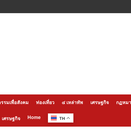
กรรมเพื่อสังคม
ท่องเที่ยว
๔ เหล่าทัพ
เศรษฐกิจ
กฏหมาย
Home
เศรษฐกิจ
TH