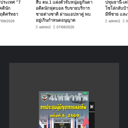
ปประเทศ ”7
สืบ ตม.1 แฝงตัวจับหนุ่มยูกันดา
ปทุมธานี-เคล
คตินัก
อดีตนักฟุตบอล รับขายบริการ
โซโล่กลับบ้
ฤติศรัทธา
ชายต่างชาติ ผ่านแอปหาคู่ พบ
มีพี่ชาย และ
อยู่เกินกำหนดอนุญาต
7/08/2026
admin2
0
admin2
07/08/2026