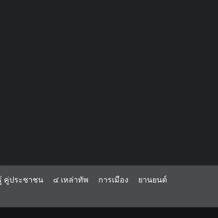
้ คู่ประชาชน
๔ เหล่าทัพ
การเมือง
ยานยนต์