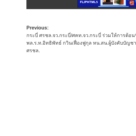
Post
Previous:
กระบี่ ศรชล.จว.กระบี่/ศคท.จว.กระบี่ ร่วมให้การต้อน
navigation
พล.ร.ท.อิทธิพัทธ์ กวินเฟื่องฟูกุล หน.สน.ผู้บังคับบัญช
ศรชล.