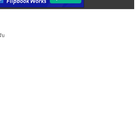
รับ
า