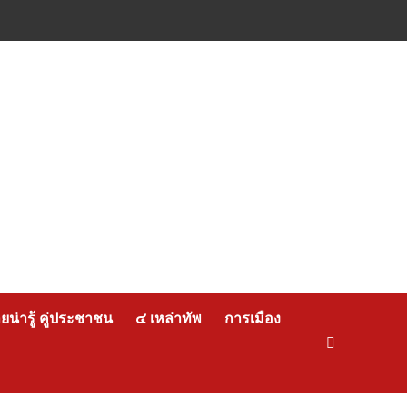
น่ารู้ คู่ประชาชน
๔ เหล่าทัพ
การเมือง