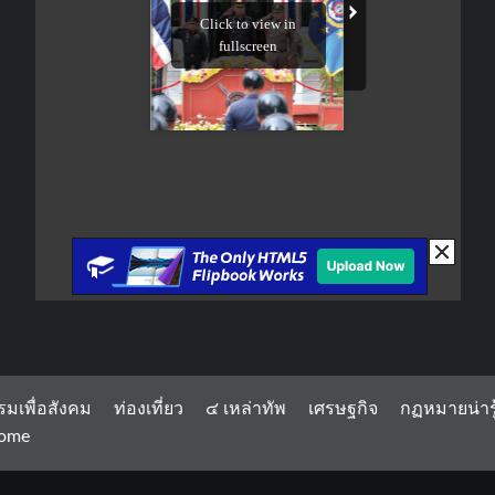
รมเพื่อสังคม
ท่องเที่ยว
๔ เหล่าทัพ
เศรษฐกิจ
กฏหมายน่ารู
ome