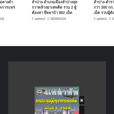
มอคางดำ
ลำปาง-อำเภอเมืองลำปางลุย
ลำปาง-ตำรว
ลดการแพร่
กวาดล้างยาเสพติด รวบ 2 ผู้
กว่า 300 กก.
ต้องหา ยึดยาบ้า 882 เม็ด
เม็ด รวบผู้ต
026
admin2
06/08/2026
admin2
0