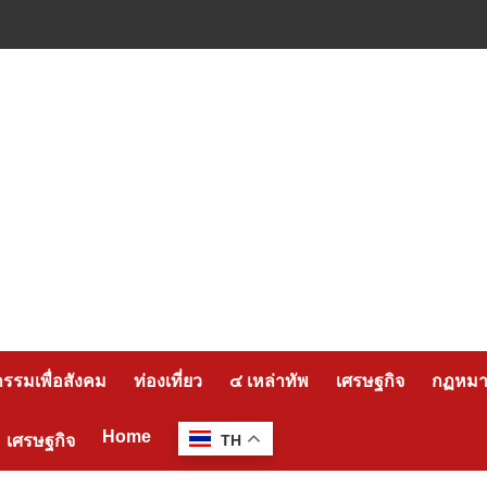
กรรมเพื่อสังคม
ท่องเที่ยว
๔ เหล่าทัพ
เศรษฐกิจ
กฏหมาย
Home
เศรษฐกิจ
TH