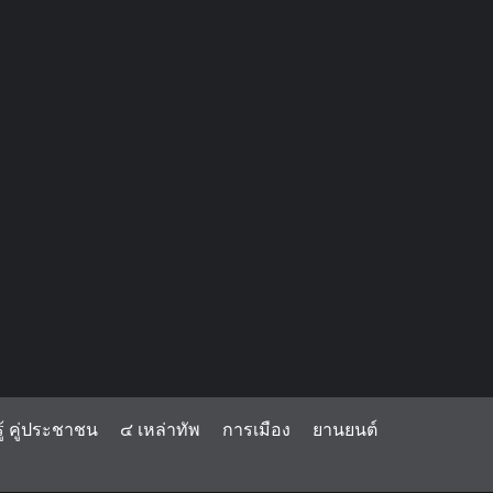
้ คู่ประชาชน
๔ เหล่าทัพ
การเมือง
ยานยนต์