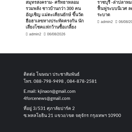
สมุทรสงคราม- ศรัทธาหลอม
ราชบุรี -ล่าปลาห
รวมพลัง ชาวบ้านกว่า 300 คน
ฟื้นฟูระบบนิเวศ 
อัญเชิญ แม่ตะเคียนยักษ์ ขึ้นวัด
ระบาด
ฮือฮาเลขหางประทัดตรงกัน นัก
admin2
06/08/2
เสี่ยงโชคแห่กว้านซื้อเกลี้ยง
admin2
06/08/2026
ติดต่อ​ โฆษณา​ ประชาสัมพันธ์
โทร​. 088-798-9498 , 084-878-2581
E.mail:
kjinaon@gmail.com
4forcenews@gmail.com
ที่อยู่​ 3/531​ ศุภาลัยปาร์ค​ 2
ซ.พหลโยธิน​ 21​ แขวง/เขต​ จตุจักร​ กรุงเทพฯ 10900