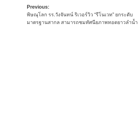
Post
Previous:
พิษณุโลก รร.วังจันทน์ ริเวอร์วิว “รีโนเวท” ยกระดับ
navigation
มาตรฐานสากล สามารถชมทัศนียภาพทอดยาวลำน้ำ