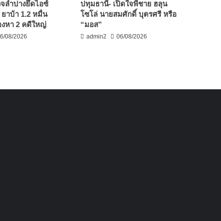
จลำปางยึดไอซ์
ปทุมธานี- เปิดใจพี่ชาย ฮลุน
 ยาบ้า 1.2 หมื่น
โซโล่ นายสมศักดิ์ บุตรศรี หรือ
้องหา 2 คดีใหญ่
“มอส”
6/08/2026
admin2
06/08/2026