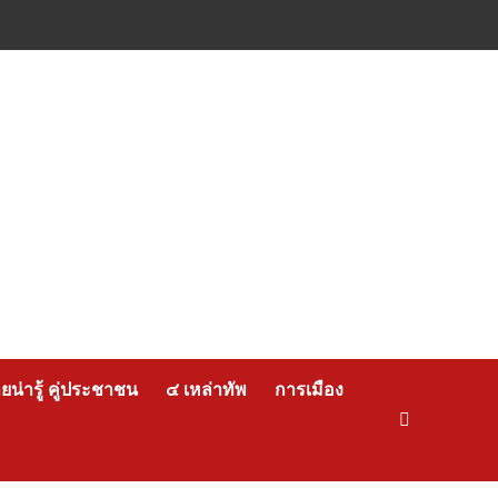
น่ารู้ คู่ประชาชน
๔ เหล่าทัพ
การเมือง