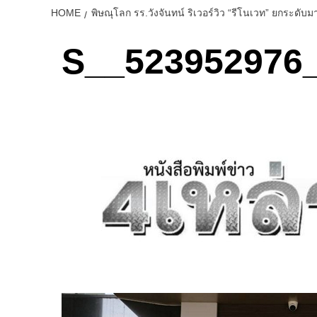
HOME
พิษณุโลก รร.วังจันทน์ ริเวอร์วิว “รีโนเวท” ยกร
S__523952976