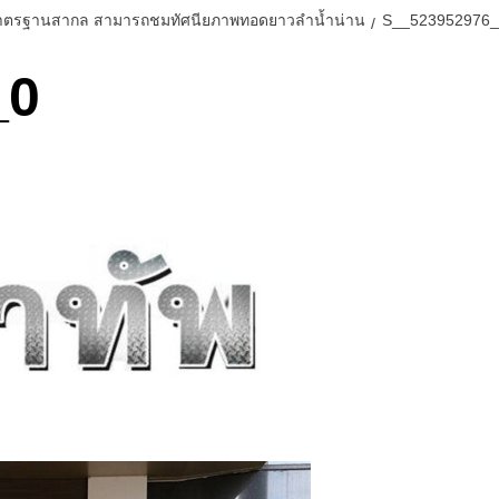
ะดับมาตรฐานสากล สามารถชมทัศนียภาพทอดยาวลำน้ำน่าน
S__523952976_
_0