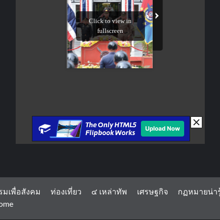
รมเพื่อสังคม
ท่องเที่ยว
๔ เหล่าทัพ
เศรษฐกิจ
กฏหมายน่ารู
ome