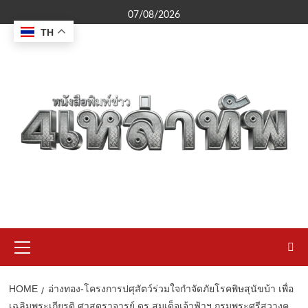
Skip
07/08/2026
to
TH
content
Primary
Menu
HOME
อ่างทอง-โครงการปศุสัตว์ร่วมใจกำจัดภัยโรคพิษสุนัขบ้า เพื่อ
เฉลิมพระเกียรติ ศาสตราจารย์ ดร.สมเด็จเจ้าฟ้าฯ กรมพระศรีสวางค