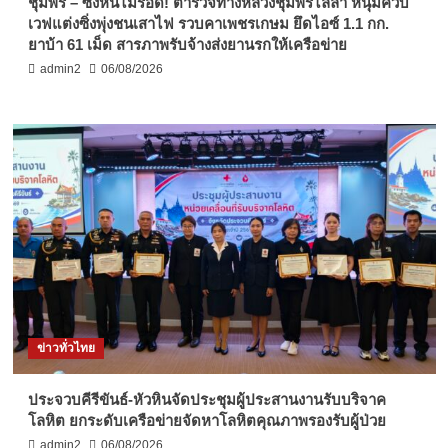
ชุมพร – ซิ่งหนีไม่รอด! ตำรวจทางหลวงชุมพรไล่ล่า หนุ่มควบ
เวฟแต่งซิ่งพุ่งชนเสาไฟ รวบคาเพชรเกษม ยึดไอซ์ 1.1 กก.
ยาบ้า 61 เม็ด สารภาพรับจ้างส่งยานรกให้เครือข่าย
admin2
06/08/2026
ข่าวทั่วไทย
ประจวบคีรีขันธ์-หัวหินจัดประชุมผู้ประสานงานรับบริจาค
โลหิต ยกระดับเครือข่ายจัดหาโลหิตคุณภาพรองรับผู้ป่วย
admin2
06/08/2026