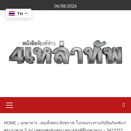
Skip
06/08/2026
to
TH
content
Primary
Menu
HOME
มุกดาหาร -สมเด็จพระสังฆราช โปรดประทานกัปปิยภัณฑ์แก่
พระอาพาธ 5 รูป เหตุรถพุ่งชนคณะพระธุดงค์ที่มุกดาหาร
3423322