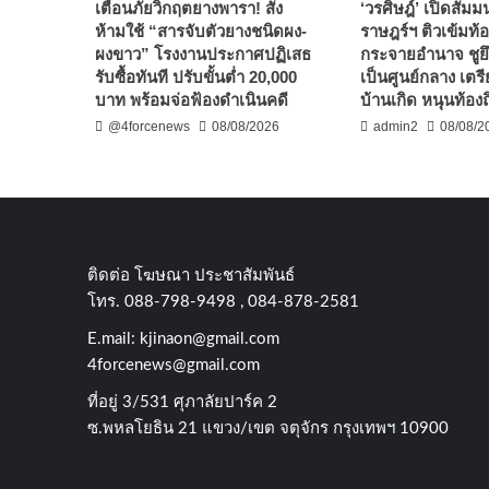
เตือนภัยวิกฤตยางพารา! สั่ง
‘วรศิษฎ์’ เปิดสัมม
ห้ามใช้ “สารจับตัวยางชนิดผง-
ราษฎร์ฯ ติวเข้มท้อ
ผงขาว” โรงงานประกาศปฏิเสธ
กระจายอำนาจ ชู
รับซื้อทันที ปรับขั้นต่ำ 20,000
เป็นศูนย์กลาง เต
บาท พร้อมจ่อฟ้องดำเนินคดี
บ้านเกิด หนุนท้องถ
@4forcenews
08/08/2026
admin2
08/08/2
ติดต่อ​ โฆษณา​ ประชาสัมพันธ์
โทร​. 088-798-9498 , 084-878-2581
E.mail:
kjinaon@gmail.com
4forcenews@gmail.com
ที่อยู่​ 3/531​ ศุภาลัยปาร์ค​ 2
ซ.พหลโยธิน​ 21​ แขวง/เขต​ จตุจักร​ กรุงเทพฯ 10900