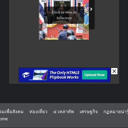
รมเพื่อสังคม
ท่องเที่ยว
๔ เหล่าทัพ
เศรษฐกิจ
กฏหมายน่ารู
ome