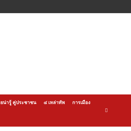
น่ารู้ คู่ประชาชน
๔ เหล่าทัพ
การเมือง