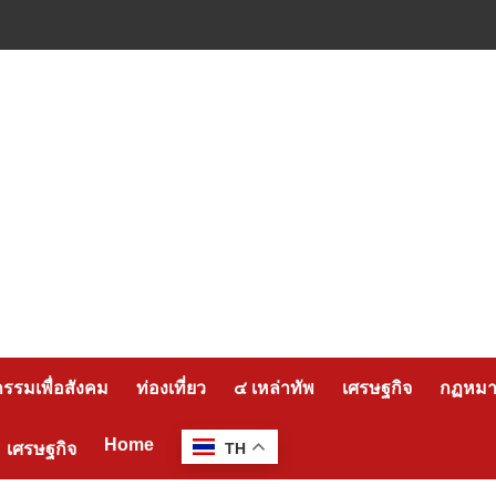
กรรมเพื่อสังคม
ท่องเที่ยว
๔ เหล่าทัพ
เศรษฐกิจ
กฏหมาย
Home
เศรษฐกิจ
TH