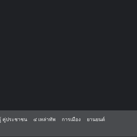
้ คู่ประชาชน
๔ เหล่าทัพ
การเมือง
ยานยนต์