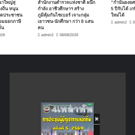
นาใหญ่สุ
สำนักงานตำรวจแห่งชาติ ผนึก
“กำนันยงย
งถิ่น หนุน
กำลัง อาชีวศึกษาฯ สร้าง
5 ปีรับได้ 
ยึดประชาชน
ภูมิคุ้มกันไซเบอร์ เจาะกลุ่ม
ใหม่ได้
รียมออกภาษี
เยาวชน-นักศึกษา กว่า 8 แสน
admin2
0
ิ่น
คน
026
admin2
08/08/2026