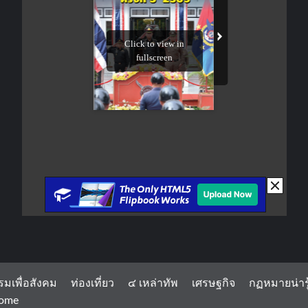
รมเพื่อสังคม
ท่องเที่ยว
๔ เหล่าทัพ
เศรษฐกิจ
กฏหมายน่ารู
ome