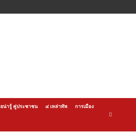
น่ารู้ คู่ประชาชน
๔ เหล่าทัพ
การเมือง