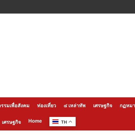
กรรมเพื่อสังคม
ท่องเที่ยว
๔ เหล่าทัพ
เศรษฐกิจ
กฏหมาย
Home
เศรษฐกิจ
TH