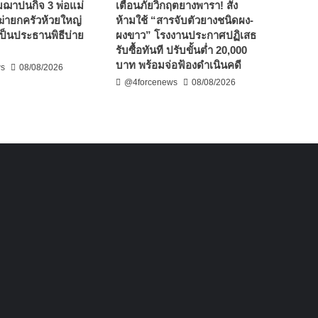
ยมฌาปนกิจ 3 พ่อแม่
เตือนภัยวิกฤตยางพารา! สั่ง
ีฆ่ายกครัวห้วยใหญ่
ห้ามใช้ “สารจับตัวยางชนิดผง-
รีเป็นประธานพิธีบ่าย
ผงขาว” โรงงานประกาศปฏิเสธ
รับซื้อทันที ปรับขั้นต่ำ 20,000
บาท พร้อมจ่อฟ้องดำเนินคดี
ws
08/08/2026
@4forcenews
08/08/2026