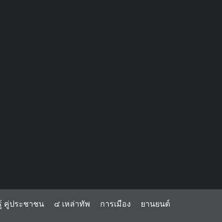
้ คู่ประชาชน
๔ เหล่าทัพ
การเมือง
ยานยนต์