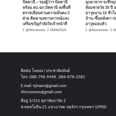
ปัตตานี – รองผู้ว่าฯ ปัตตานี
มุกดาหาร-ระทึกมุ
พร้อม ผบ.ฉก.ปัตตานี ลงพื้นที่
ล้อมชายวัย 35 ปี
ตรวจเยี่ยมด่านความมั่นคง 3
อาวุธนาน 10 ชั่วโ
ฝ่าย ติดตามสถานการณ์และ
บ้าน–ขึ้นหลังคา 
เสริมขวัญกำลังใจเจ้าหน้าที่
อาวุธมอบตัว
@4forcenews
08/08/2026
@4forcenews
0
ติดต่อ​ โฆษณา​ ประชาสัมพันธ์
โทร​. 088-798-9498 , 084-878-2581
E.mail:
kjinaon@gmail.com
4forcenews@gmail.com
ที่อยู่​ 3/531​ ศุภาลัยปาร์ค​ 2
ซ.พหลโยธิน​ 21​ แขวง/เขต​ จตุจักร​ กรุงเทพฯ 10900