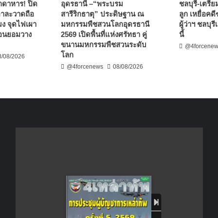
กดาหาร! ปิด
อุดรธานี –“พระบรม
ชลบุรี-เตรี
 อาละวาดถือ
สารีริกธาตุ” ประดิษฐาน ณ
ลูก เหยื่อคด
มง จุดไฟเผา
มหกรรมพืชสวนโลกอุดรธานี
ผู้ว่าฯ ชลบุ
ก่อนยอมวาง
2569 เปิดพื้นที่แห่งศรัทธา คู่
นี้
ขนานมหกรรมพืชสวนระดับ
@4forcene
โลก
8/08/2026
@4forcenews
08/08/2026