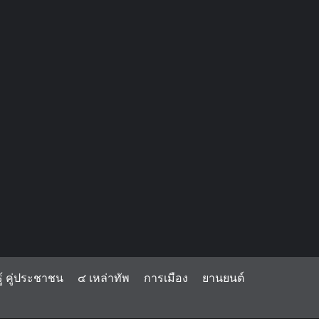
้ คู่ประชาชน
๔ เหล่าทัพ
การเมือง
ยานยนต์