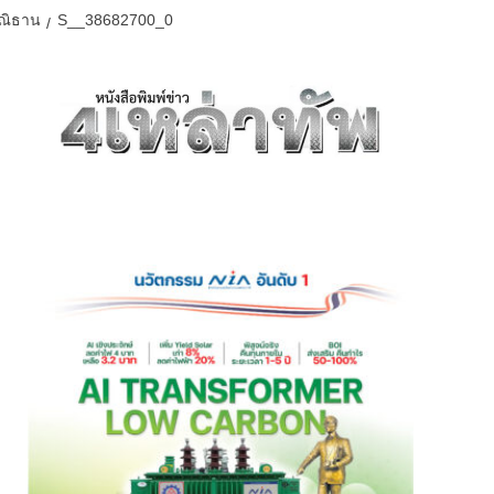
ปณิธาน
S__38682700_0