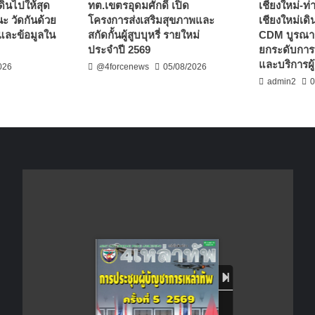
เดินไปให้สุด
ทต.เขตรอุดมศักดิ์ เปิด
เชียงใหม่-ท
 วัดกันด้วย
โครงการส่งเสริมสุขภาพและ
เชียงใหม่เด
จ และข้อมูลใน
สกัดกั้นผู้สูบบุหรี่ รายใหม่
CDM บูรณาก
ประจำปี 2569
ยกระดับการบ
และบริการผ
026
@4forcenews
05/08/2026
admin2
0