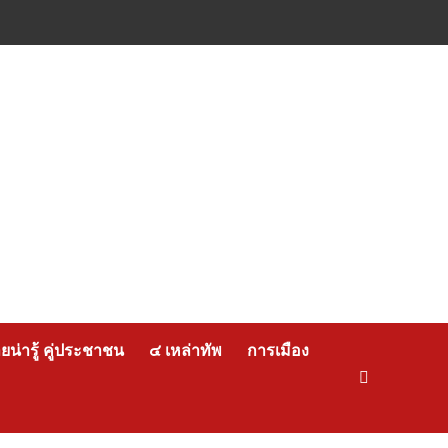
น่ารู้ คู่ประชาชน
๔ เหล่าทัพ
การเมือง