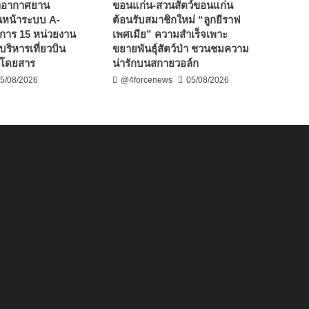
่าอากาศยาน
ขอนแก่น-สวนสัตว์ขอนแก่น
ินหน้าระบบ A-
ต้อนรับสมาชิกใหม่ “ลูกยีราฟ
าร 15 หน่วยงาน
เพศเมีย” ความสำเร็จเพาะ
ริหารเที่ยวบิน
ขยายพันธุ์สัตว์ป่า ชวนชมความ
ู้โดยสาร
น่ารักบนสกายวอล์ก
5/08/2026
@4forcenews
05/08/2026