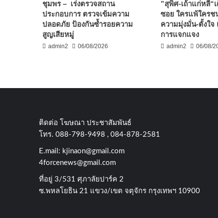
ชุมพร – เร่งตรวจสถาน
”สุพิศ-เถ้าแก่หลี“
ประกอบการ ตรวจเข้มความ
ซอย ใครแพ้ใครชนะ
ปลอดภัย ป้องกันซ้ำรอยความ
ความมุ่งมั่น-ตั้งใ
สูญเสียหมู่
การแจกแจง
admin2
06/08/2026
admin2
06/08/2
ติดต่อ​ โฆษณา​ ประชาสัมพันธ์
โทร​. 088-798-9498 , 084-878-2581
E.mail:
kjinaon@gmail.com
4forcenews@gmail.com
ที่อยู่​ 3/531​ ศุภาลัยปาร์ค​ 2
ซ.พหลโยธิน​ 21​ แขวง/เขต​ จตุจักร​ กรุงเทพฯ 10900