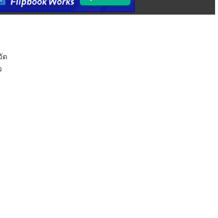
วัด
ว