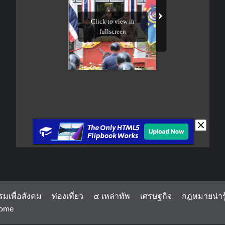
รมเพื่อสังคม
ท่องเที่ยว
๔ เหล่าทัพ
เศรษฐกิจ
กฏหมายน่ารู
ome