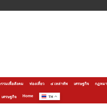
กรรมเพื่อสังคม
ท่องเที่ยว
๔ เหล่าทัพ
เศรษฐกิจ
กฏหมาย
Home
เศรษฐกิจ
TH