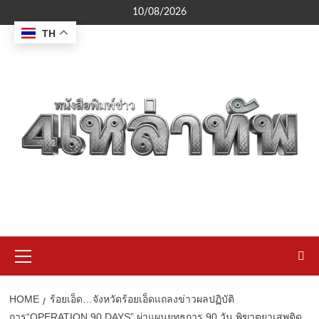
Skip
10/08/2026
to
TH
content
Primary
Menu
HOME
ร้อยเอ็ด…จังหวัดร้อยเอ็ดแถลงข่าวผลปฏิบัติ
การ“OPERATION 90 DAYS” ผ่าแผนยุทธการ 90 วัน พิฆาตยาเสพติด