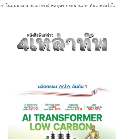
ทศไทย” ในมุมมอง นายอลงกรณ์ พลบุตร ประธานสถาบันเอฟเคไอไอ