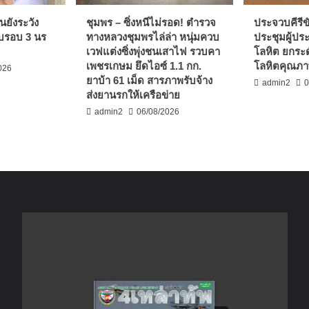
นยังระวัง
ชุมพร – ซิ่งหนีไม่รอด! ตำรวจ
ประจวบคีรีขั
บรอบ 3 นร
ทางหลวงชุมพรไล่ล่า หนุ่มควบ
ประชุมผู้ปร
เวฟแต่งซิ่งพุ่งชนเสาไฟ รวบคา
โลหิต ยกระด
เพชรเกษม ยึดไอซ์ 1.1 กก.
โลหิตคุณภาพ
026
ยาบ้า 61 เม็ด สารภาพรับจ้าง
admin2
0
ส่งยานรกให้เครือข่าย
admin2
06/08/2026