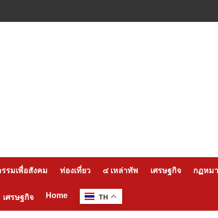
กรรมเพื่อสังคม
ท่องเที่ยว
๔ เหล่าทัพ
เศรษฐกิจ
กฏหมาย
Home
เศรษฐกิจ
TH