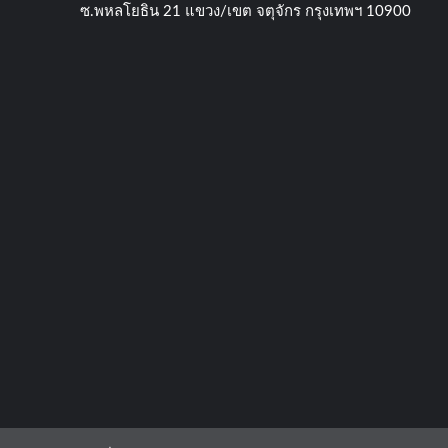
ซ.พหลโยธิน​ 21​ แขวง/เขต​ จตุจักร​ กรุงเทพฯ 10900