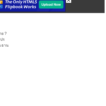
าย ?
โปร
ระธาน