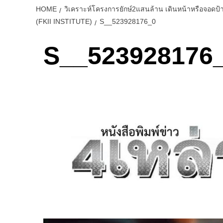
HOME
วิเคราะห์โครงการยักษ์2แสนล้าน เดินหน้าหรือจอดป
(FKII INSTITUTE)
S__523928176_0
S__523928176