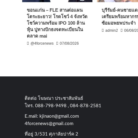
ขอนแก่น – FLE สานต่อแผน
บุรีรัมย์-คนชายแด
โตระยะยาว! โรดโชว์ 4 จังหวัด
เตรียมพร้อมหากร
โชว์ความพร้อม IPO 100 ล้าน
ซ้อมอพยพประจำ
หุ้น ปูทางปักธงจดทะเบียนใน
admin2
06/08/2
ตลาด mai
@4forcenews
07/08/2026
ติดต่อ​ โฆษณา​ ประชาสัมพันธ์
โทร​. 088-798-9498 , 084-878-2581
E.mail:
kjinaon@gmail.com
4forcenews@gmail.com
ที่อยู่​ 3/531​ ศุภาลัยปาร์ค​ 2