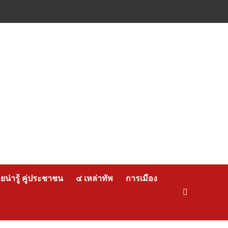
น่ารู้ คู่ประชาชน
๔ เหล่าทัพ
การเมือง