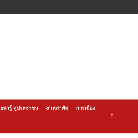
น่ารู้ คู่ประชาชน
๔ เหล่าทัพ
การเมือง