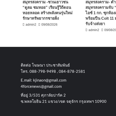
สมุทรสงคราม -ชวนเยาวชน
สมุทรสงคราม- ตำ
“ดูลม ชมหอย” เรียนรู้วิถีดอน
สมุทรสงครามจับ
หอยหลอด สร้างพลังคนรุ่นใหม่
ไอซ์ 1 กก. ซุกห้อง
รักษาทรัพยากรชายฝั่ง
พร้อมปืน Colt 11
รับจ้างส่งยา
admin2
09/08/2026
admin2
09/08/2
ติดต่อ​ โฆษณา​ ประชาสัมพันธ์
โทร​. 088-798-9498 , 084-878-2581
E.mail:
kjinaon@gmail.com
4forcenews@gmail.com
ที่อยู่​ 3/531​ ศุภาลัยปาร์ค​ 2
ซ.พหลโยธิน​ 21​ แขวง/เขต​ จตุจักร​ กรุงเทพฯ 10900