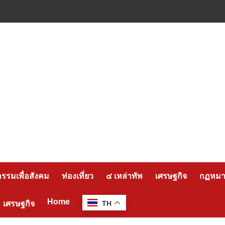
กรรมเพื่อสังคม
ท่องเที่ยว
๔ เหล่าทัพ
เศรษฐกิจ
กฏหมาย
Home
เศรษฐกิจ
TH