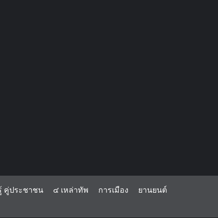
้ คู่ประชาชน
๔ เหล่าทัพ
การเมือง
ยานยนต์