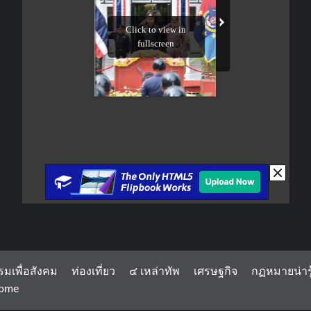
รมเพื่อสังคม
ท่องเที่ยว
๔ เหล่าทัพ
เศรษฐกิจ
กฏหมายน่ารู
ome