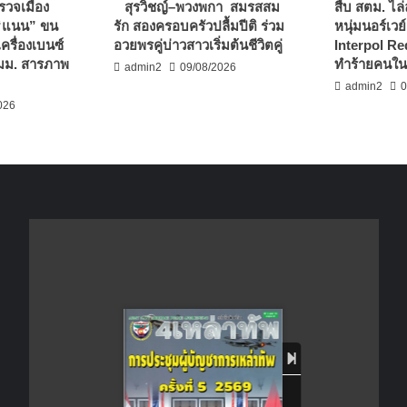
รวจเมือง
สุรวิชญ์–พวงพกา สมรสสม
สืบ สตม. ไล่
 “แนน” ขน
รัก สองครอบครัวปลื้มปีติ ร่วม
หนุ่มนอร์เวย
เครื่องเบนซ์
อวยพรคู่บ่าวสาวเริ่มต้นชีวิตคู่
Interpol Red
 มม. สารภาพ
ทำร้ายคนใน
admin2
09/08/2026
admin2
0
026