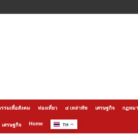
กรรมเพื่อสังคม
ท่องเที่ยว
๔ เหล่าทัพ
เศรษฐกิจ
กฏหมาย
Home
เศรษฐกิจ
TH