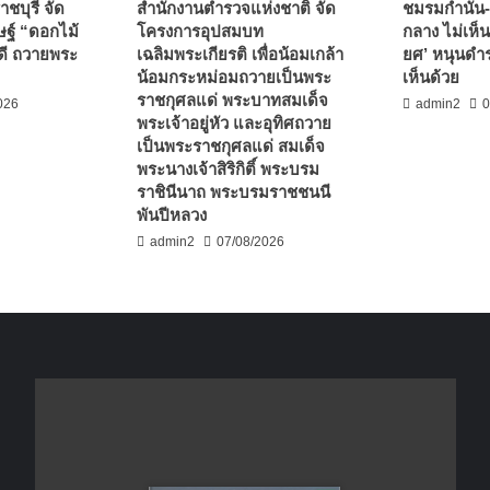
ชบุรี จัด
สำนักงานตำรวจแห่งชาติ จัด
ชมรมกำนัน-
ฐ์ “ดอกไม้
โครงการอุปสมบท
กลาง ไม่เห็น
ดี ถวายพระ
เฉลิมพระเกียรติ เพื่อน้อมเกล้า
ยศ’ หนุนดำร
น้อมกระหม่อมถวายเป็นพระ
เห็นด้วย
ราชกุศลแด่ พระบาทสมเด็จ
026
admin2
0
พระเจ้าอยู่หัว และอุทิศถวาย
เป็นพระราชกุศลแด่ สมเด็จ
พระนางเจ้าสิริกิติ์ พระบรม
ราชินีนาถ พระบรมราชชนนี
พันปีหลวง
admin2
07/08/2026