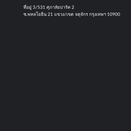
ที่อยู่​ 3/531​ ศุภาลัยปาร์ค​ 2
ซ.พหลโยธิน​ 21​ แขวง/เขต​ จตุจักร​ กรุงเทพฯ 10900