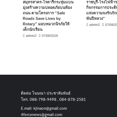
สมุทรสาคร-โรตารีกระทุ่มแบน
ราชบุรี-โรงไฟฟ้ารา
มุ่งสร้างความปลอดภัยบนท้อง
กิจกรรมการประดิษ
ถนน ตามโครงการ “Safe
แห่งความจงรักภัก
Roads Save Lives by
พันปีหลวง”
Rotary” มอบหมวกนิรภัยให้
admin2
07/08/2
เด็กนักเรียน
admin2
07/08/2026
ติดต่อ​ โฆษณา​ ประชาสัมพันธ์
โทร​. 088-798-9498 , 084-878-2581
E.mail:
kjinaon@gmail.com
4forcenews@gmail.com