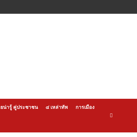
น่ารู้ คู่ประชาชน
๔ เหล่าทัพ
การเมือง