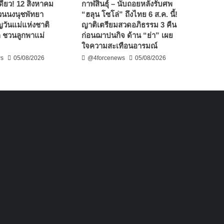
งเดียว! 12 สิงหาคม
กาฬสินธุ์ – นับถอยหลังรับศพ
สวนนงนุชพัทยา
“ฮลุน โซโล่” ถึงไทย 6 ส.ค. นี้!
วันแม่แห่งชาติ
ญาติเตรียมสวดอภิธรรม 3 คืน
ก ชวนลูกพาแม่
ก่อนฌาปนกิจ ด้าน “ย่า” เผย
ใจความสะเทือนอารมณ์
ws
05/08/2026
@4forcenews
05/08/2026