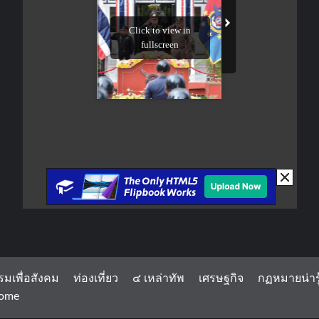
รมเพื่อสังคม
ท่องเที่ยว
๔ เหล่าทัพ
เศรษฐกิจ
กฏหมายน่ารู
ome