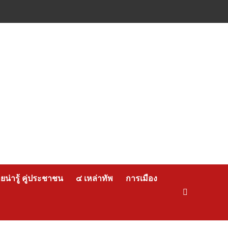
น่ารู้ คู่ประชาชน
๔ เหล่าทัพ
การเมือง