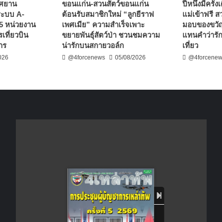
าศยาน
ขอนแก่น-สวนสัตว์ขอนแก่น
ปีหนึ่งมีครั้
าระบบ A-
ต้อนรับสมาชิกใหม่ “ลูกยีราฟ
แม่เข้าฟรี 
5 หน่วยงาน
เพศเมีย” ความสำเร็จเพาะ
มอบของขวัญ
เที่ยวบิน
ขยายพันธุ์สัตว์ป่า ชวนชมความ
แทนคำว่ารั
าร
น่ารักบนสกายวอล์ก
เที่ยว
026
@4forcenews
05/08/2026
@4forcene