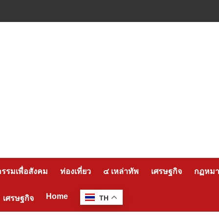
กรรมเพื่อสังคม
ท่องเที่ยว
๔ เหล่าทัพ
เศรษฐกิจ
กฏหมาย
Home
เศรษฐกิจ
TH