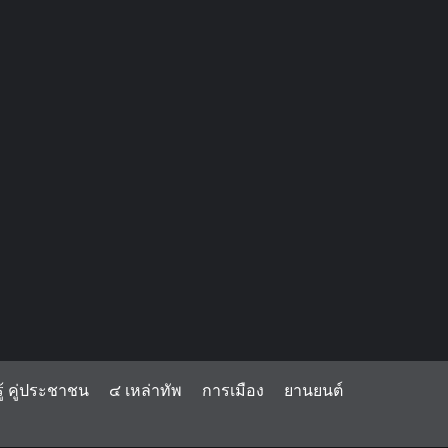
้ คู่ประชาชน
๔ เหล่าทัพ
การเมือง
ยานยนต์