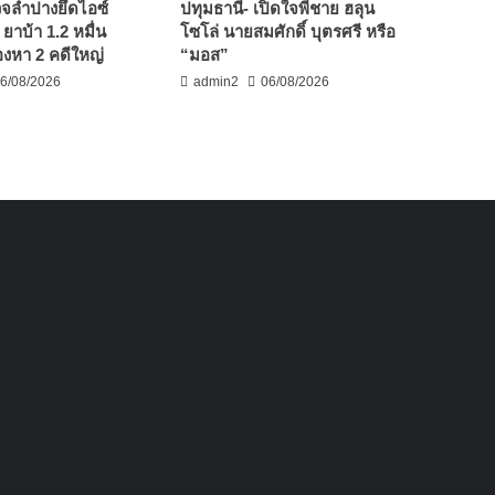
จลำปางยึดไอซ์
ปทุมธานี- เปิดใจพี่ชาย ฮลุน
 ยาบ้า 1.2 หมื่น
โซโล่ นายสมศักดิ์ บุตรศรี หรือ
้องหา 2 คดีใหญ่
“มอส”
6/08/2026
admin2
06/08/2026