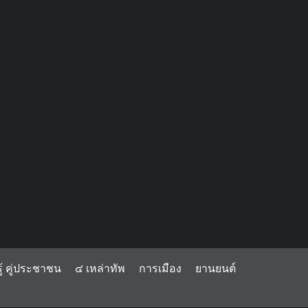
้ คู่ประชาชน
๔ เหล่าทัพ
การเมือง
ยานยนต์