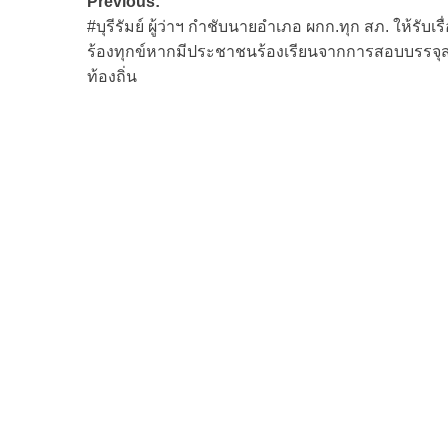
Post
Previous:
#บุรีรัมย์ ผู้ว่าฯ กำชับนายอำเภอ ผกก.ทุก สภ. ให้รับเรื
navigation
ร้องทุกข์หากมีประชาชนร้องเรียนจากการสอบบรรจุส
ท้องถิ่น