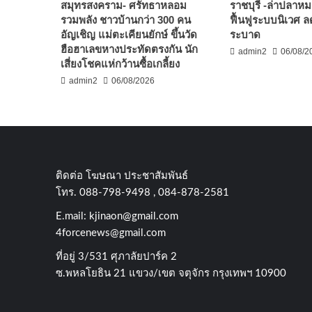
สมุทรสงคราม- ศรัทธาหลอม
ราชบุรี -ล่าปลาห
รวมพลัง ชาวบ้านกว่า 300 คน
ฟื้นฟูระบบนิเวศ 
อัญเชิญ แม่ตะเคียนยักษ์ ขึ้นวัด
ระบาด
ฮือฮาเลขหางประทัดตรงกัน นัก
admin2
06/08/2
เสี่ยงโชคแห่กว้านซื้อเกลี้ยง
admin2
06/08/2026
ติดต่อ​ โฆษณา​ ประชาสัมพันธ์
โทร​. 088-798-9498 , 084-878-2581
E.mail:
kjinaon@gmail.com
4forcenews@gmail.com
ที่อยู่​ 3/531​ ศุภาลัยปาร์ค​ 2
ซ.พหลโยธิน​ 21​ แขวง/เขต​ จตุจักร​ กรุงเทพฯ 10900