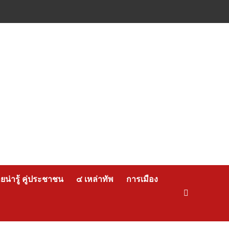
น่ารู้ คู่ประชาชน
๔ เหล่าทัพ
การเมือง