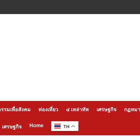
กรรมเพื่อสังคม
ท่องเที่ยว
๔ เหล่าทัพ
เศรษฐกิจ
กฏหมาย
Home
เศรษฐกิจ
TH