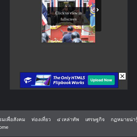
รมเพื่อสังคม
ท่องเที่ยว
๔ เหล่าทัพ
เศรษฐกิจ
กฏหมายน่ารู
ome