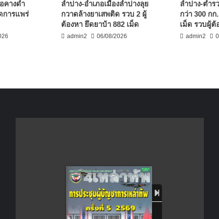
มอคางดำ
ลำปาง-อำเภอเมืองลำปางลุย
ลำปาง-ตำรว
ลดการแพร่
กวาดล้างยาเสพติด รวบ 2 ผู้
กว่า 300 กก.
ต้องหา ยึดยาบ้า 882 เม็ด
เม็ด รวบผู้ต
026
admin2
06/08/2026
admin2
0