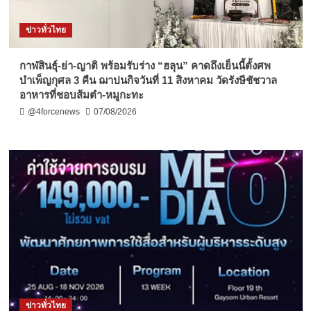
ข่าวทั่วไทย
กาฬสินธุ์-ย่า-ญาติ พร้อมรับร่าง “ฮลุน” คาดถึงเย็นนี้ตั้งศพ
บำเพ็ญกุศล 3 คืน ฌาปนกิจวันที่ 11 สิงหาคม วัดรังษีชัชวาล
อาหารที่ชอบส้มตำ-หมูกะทะ
@4forcenews
07/08/2026
ข่าวทั่วไทย