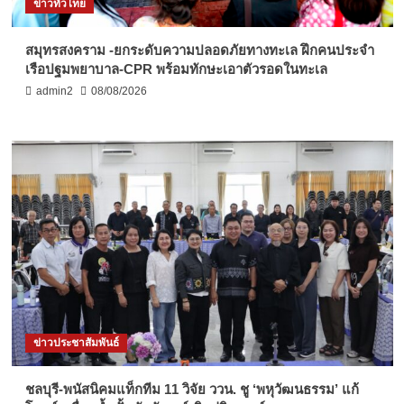
ข่าวทั่วไทย
สมุทรสงคราม -ยกระดับความปลอดภัยทางทะเล ฝึกคนประจำ
เรือปฐมพยาบาล-CPR พร้อมทักษะเอาตัวรอดในทะเล
admin2
08/08/2026
ข่าวประชาสัมพันธ์
ชลบุรี-พนัสนิคมแท็กทีม 11 วิจัย ววน. ชู ‘พหุวัฒนธรรม’ แก้