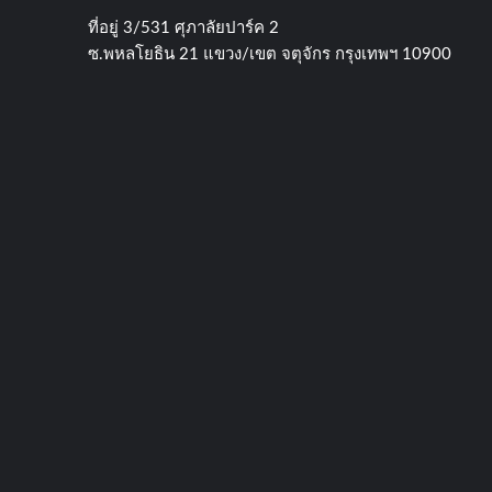
ที่อยู่​ 3/531​ ศุภาลัยปาร์ค​ 2
ซ.พหลโยธิน​ 21​ แขวง/เขต​ จตุจักร​ กรุงเทพฯ 10900