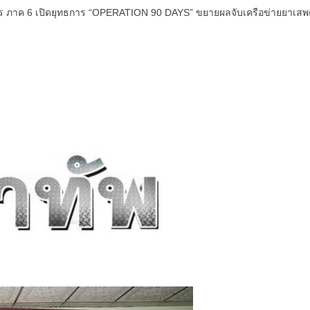
ูธร ภาค 6 เปิดยุทธการ “OPERATION 90 DAYS” ขยายผลจับเครือข่ายยาเสพติ