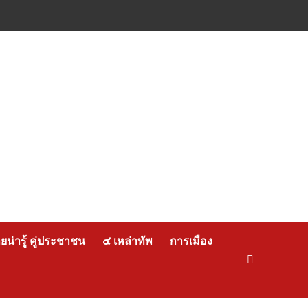
น่ารู้ คู่ประชาชน
๔ เหล่าทัพ
การเมือง