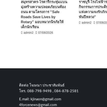
สมุทรสาคร-โรตารีกระทุ่มแบน
ราชบุรี-โรงไฟฟ้ารา
มุ่งสร้างความปลอดภัยบนท้อง
กิจกรรมการประดิษ
ถนน ตามโครงการ “Safe
แห่งความจงรักภัก
Roads Save Lives by
พันปีหลวง”
Rotary” มอบหมวกนิรภัยให้
admin2
07/08/2
เด็กนักเรียน
admin2
07/08/2026
ติดต่อ​ โฆษณา​ ประชาสัมพันธ์
โทร​. 088-798-9498 , 084-878-2581
E.mail:
kjinaon@gmail.com
4forcenews@gmail.com