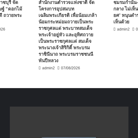
ชบุรี จัด
สำนักงานตำรวจแห่งชาติ จัด
ชมรมกำนัน-
ฐ์ “ดอกไม้
โครงการอุปสมบท
กลาง ไม่เห็น
ดี ถวายพระ
เฉลิมพระเกียรติ เพื่อน้อมเกล้า
ยศ’ หนุนดำร
น้อมกระหม่อมถวายเป็นพระ
เห็นด้วย
ราชกุศลแด่ พระบาทสมเด็จ
026
admin2
0
พระเจ้าอยู่หัว และอุทิศถวาย
เป็นพระราชกุศลแด่ สมเด็จ
พระนางเจ้าสิริกิติ์ พระบรม
ราชินีนาถ พระบรมราชชนนี
พันปีหลวง
admin2
07/08/2026