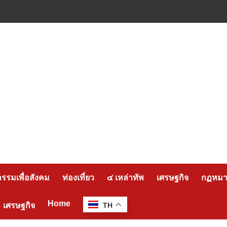
กรรมเพื่อสังคม
ท่องเที่ยว
๔ เหล่าทัพ
เศรษฐกิจ
กฏหมาย
Home
เศรษฐกิจ
TH