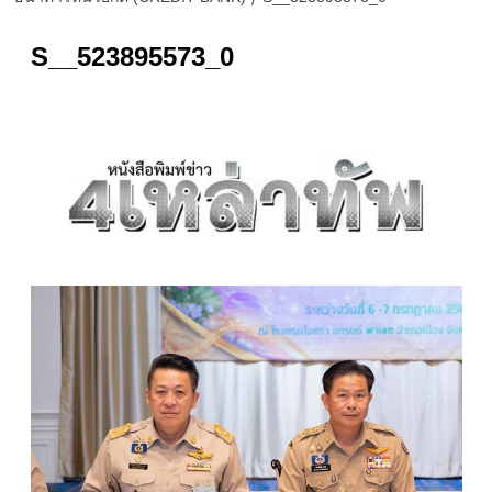
S__523895573_0