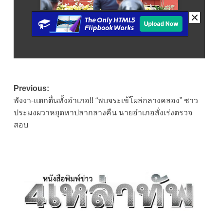
Post
Previous:
พังงา-แตกตื่นทั้งอำเภอ!! “พบจระเข้โผล่กลางคลอง” ชาว
navigation
ประมงผวาหยุดหาปลากลางคืน นายอำเภอสั่งเร่งตรวจ
สอบ