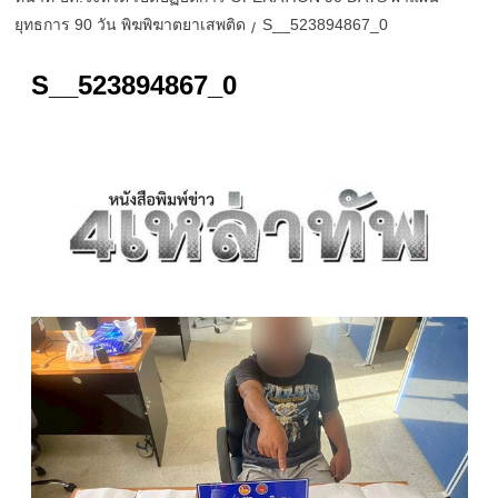
ยุทธการ 90 วัน พิฆพิฆาตยาเสพติด
S__523894867_0
S__523894867_0