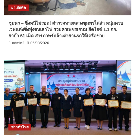
ยาเสพติด
ชุมพร – ซิ่งหนีไม่รอด! ตำรวจทางหลวงชุมพรไล่ล่า หนุ่มควบ
เวฟแต่งซิ่งพุ่งชนเสาไฟ รวบคาเพชรเกษม ยึดไอซ์ 1.1 กก.
ยาบ้า 61 เม็ด สารภาพรับจ้างส่งยานรกให้เครือข่าย
admin2
06/08/2026
ข่าวทั่วไทย