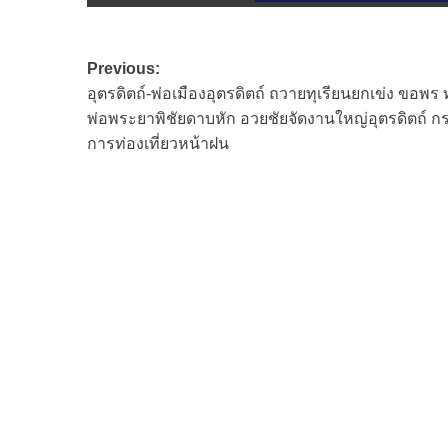
Post
Previous:
อุตรดิตถ์-พ่อเมืองอุตรดิตถ์ ถวายทุเรียนยกเข่ง ขอพร 
navigation
พ่อพระยาพิชัยดาบหัก อวยชัยจัดงานใหญ่อุตรดิตถ์ กร
การท่องเที่ยวหน้าฝน