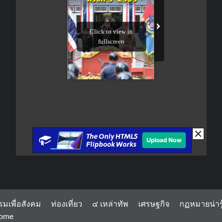
รมเพื่อสังคม
ท่องเที่ยว
๔ เหล่าทัพ
เศรษฐกิจ
กฏหมายน่ารู
ome