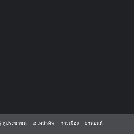
้ คู่ประชาชน
๔ เหล่าทัพ
การเมือง
ยานยนต์