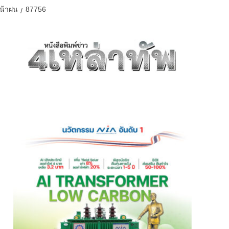
หน้าฝน
87756