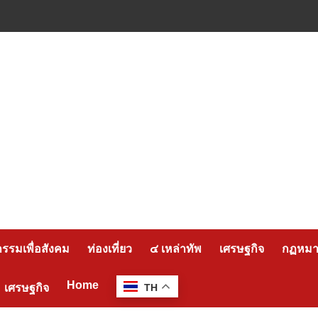
กรรมเพื่อสังคม
ท่องเที่ยว
๔ เหล่าทัพ
เศรษฐกิจ
กฏหมาย
Home
เศรษฐกิจ
TH