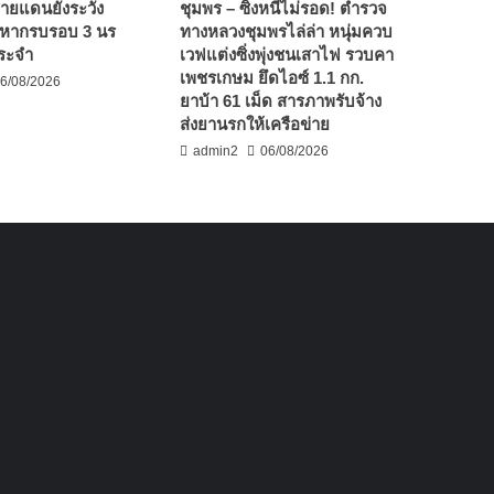
นชายแดนยังระวัง
ชุมพร – ซิ่งหนีไม่รอด! ตำรวจ
มหากรบรอบ 3 นร
ทางหลวงชุมพรไล่ล่า หนุ่มควบ
ระจำ
เวฟแต่งซิ่งพุ่งชนเสาไฟ รวบคา
เพชรเกษม ยึดไอซ์ 1.1 กก.
6/08/2026
ยาบ้า 61 เม็ด สารภาพรับจ้าง
ส่งยานรกให้เครือข่าย
admin2
06/08/2026