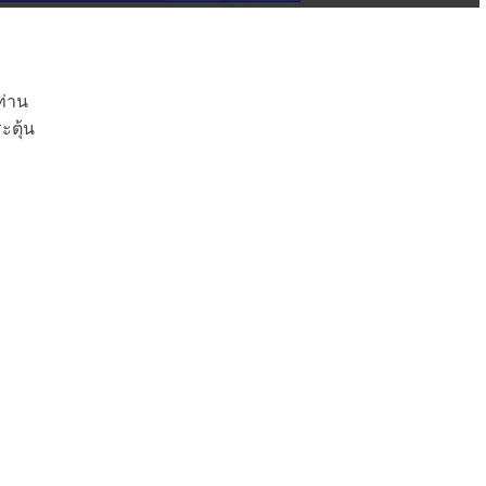
ท่าน
ะตุ้น