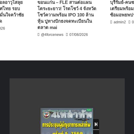
บอลอาวุโสลุย
ขอนแก่น – FLE สานต่อแผน
บุรีรัมย์-ค
ทศไทย รอบ
โตระยะยาว! โรดโชว์ 4 จังหวัด
เตรียมพร้อ
ั่นใจคว้าชัย
โชว์ความพร้อม IPO 100 ล้าน
ซ้อมอพยพป
ัด
หุ้น ปูทางปักธงจดทะเบียนใน
admin2
0
ตลาด mai
026
@4forcenews
07/08/2026