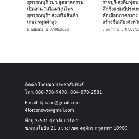
สุพรรณบุรี รมว.อุตสาหกรรม
ราชบุรี-ส่งทีมฟุต
เปิดงาน “เมืองสมุนไพร
ศึกชิงแชมป์ประเ
สุพรรณบุรี” ส่งเสริมสินค้า
คัดเลือกภาคกลาง ม
เกษตรมูลค่าสูง
สร้างชื่อเสียงจังหว
admin2
07/08/2026
admin2
07/08/2
ติดต่อ​ โฆษณา​ ประชาสัมพันธ์
โทร​. 088-798-9498 , 084-878-2581
E.mail:
kjinaon@gmail.com
4forcenews@gmail.com
ที่อยู่​ 3/531​ ศุภาลัยปาร์ค​ 2
ซ.พหลโยธิน​ 21​ แขวง/เขต​ จตุจักร​ กรุงเทพฯ 10900