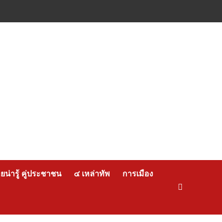
น่ารู้ คู่ประชาชน
๔ เหล่าทัพ
การเมือง