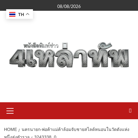
Skip
08/08/2026
to
TH
content
Primary
Menu
HOME
นครนายก-พ่อค้าแม่ค้าล้อมจับชายสไลด์หนอนในวัดดังแห่ง
หนึ่งส่งตำรวจ
3243338_0