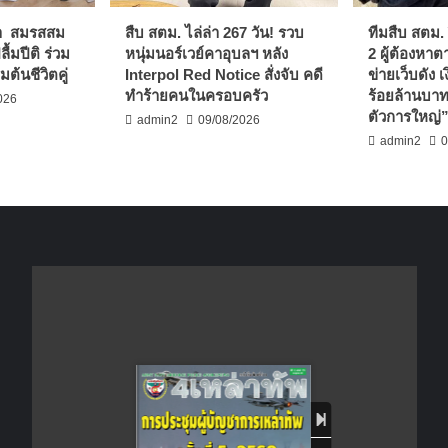
า สมรสสม
สืบ สตม. ไล่ล่า 267 วัน! รวบ
ทีมสืบ สตม. 
้มปีติ ร่วม
หนุ่มนอร์เวย์คาอุบลฯ หลัง
2 ผู้ต้องหา
มต้นชีวิตคู่
Interpol Red Notice สั่งจับ คดี
ข่ายเว็บดัง 
ทำร้ายคนในครอบครัว
ร้อยล้านบาท
026
ตัวการใหญ่
admin2
09/08/2026
admin2
0