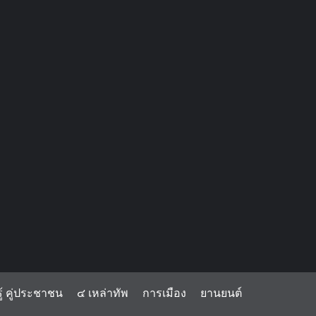
้ คู่ประชาชน
๔ เหล่าทัพ
การเมือง
ยานยนต์