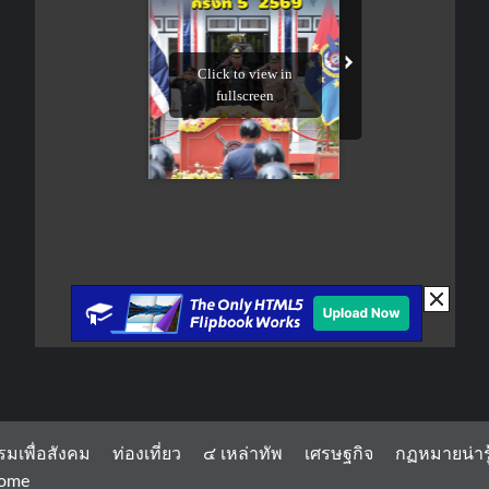
รมเพื่อสังคม
ท่องเที่ยว
๔ เหล่าทัพ
เศรษฐกิจ
กฏหมายน่ารู
ome