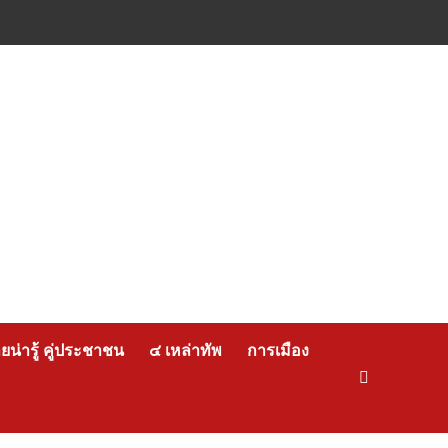
น่ารู้ คู่ประชาชน
๔ เหล่าทัพ
การเมือง