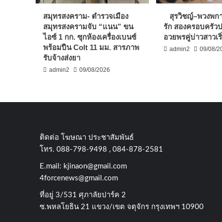
สมุทรสงคราม- ตำรวจเมือง
สุรวิชญ์–พวงพก
สมุทรสงครามจับ “แนน” ขน
รัก สองครอบครัวปลื
ไอซ์ 1 กก. ซุกห้องเครื่องเบนซ์
อวยพรคู่บ่าวสาวเริ่
พร้อมปืน Colt 11 มม. สารภาพ
admin2
09/08/2
รับจ้างส่งยา
admin2
09/08/2026
ติดต่อ​ โฆษณา​ ประชาสัมพันธ์
โทร​. 088-798-9498 , 084-878-2581
E.mail:
kjinaon@gmail.com
4forcenews@gmail.com
ที่อยู่​ 3/531​ ศุภาลัยปาร์ค​ 2
ซ.พหลโยธิน​ 21​ แขวง/เขต​ จตุจักร​ กรุงเทพฯ 10900