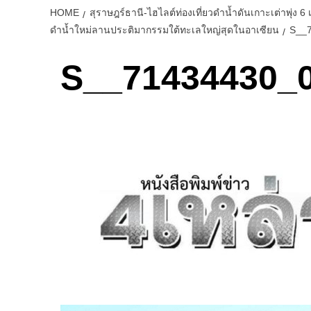
HOME
สุราษฎร์ธานี-ไฮไลต์ท่องเที่ยวดำน้ำดันเกาะเต่าพุ่ง
ดำน้ำใหม่ลานประติมากรรมใต้ทะเลใหญ่สุดในอาเซียน
S__
S__71434430_