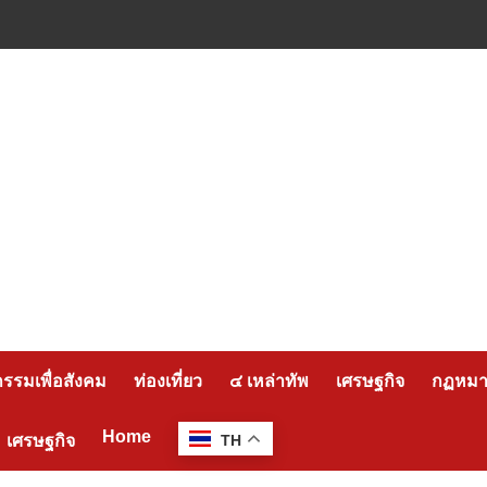
กรรมเพื่อสังคม
ท่องเที่ยว
๔ เหล่าทัพ
เศรษฐกิจ
กฏหมาย
Home
เศรษฐกิจ
TH