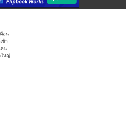
เดือน
เข้า
่นคน
ลใหญ่