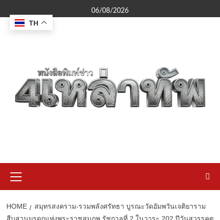
Skip
06/08/2026
to
TH
content
Primary
Menu
HOME
สมุทรสงคราม-รวมพลังศรัทธา บูรณะวัดอัมพวันเจติยาราม
สืบสานมรดกแห่งพระราชสมภพ รัชกาลที่ 2 ในวาระ 202 ปีวันสวรรคต