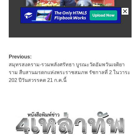
Post
Previous:
สมุทรสงคราม-รวมพลังศรัทธา บูรณะวัดอัมพวันเจติยา
navigation
ราม สืบสานมรดกแห่งพระราชสมภพ รัชกาลที่ 2 ในวาระ
202 ปีวันสวรรคต 21 ก.ค.นี้