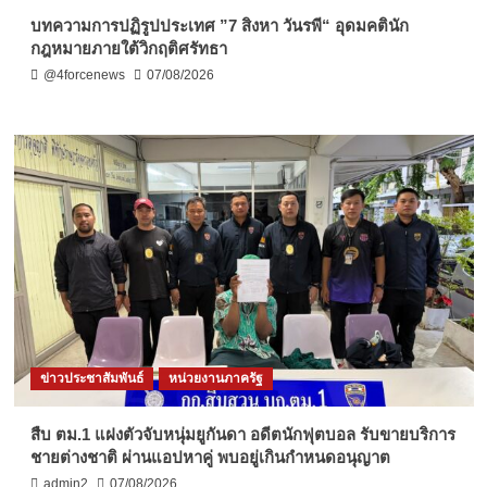
บทความการปฏิรูปประเทศ ”7 สิงหา วันรพี“ อุดมคตินัก
กฎหมายภายใต้วิกฤติศรัทธา
@4forcenews
07/08/2026
ข่าวประชาสัมพันธ์
หน่วยงานภาครัฐ
สืบ ตม.1 แฝงตัวจับหนุ่มยูกันดา อดีตนักฟุตบอล รับขายบริการ
ชายต่างชาติ ผ่านแอปหาคู่ พบอยู่เกินกำหนดอนุญาต
admin2
07/08/2026