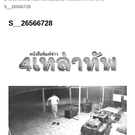
S__26566728
S__26566728