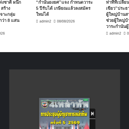
งชาติ ผนึก
“กำนันยงยศ”แจง กำหนดวาระ
ท่าทีที่เปลี
 สร้าง
5 ปีรับได้ เกษียณแล้วลงสมัคร
เขียว”ประธ
เจาะกลุ่ม
ใหม่ได้
ผู้ใหญ่บ้านส
กว่า 8 แสน
ช่วยผู้ใหญ่บ
admin2
08/08/2026
วาระกำนันผู้
026
admin2
0