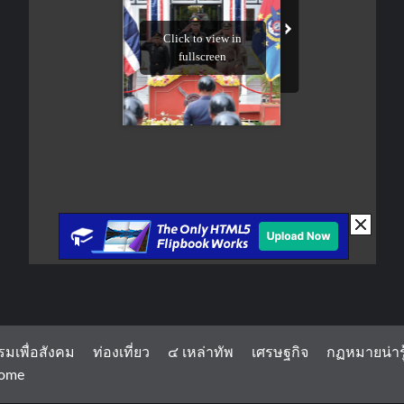
รมเพื่อสังคม
ท่องเที่ยว
๔ เหล่าทัพ
เศรษฐกิจ
กฏหมายน่ารู
ome