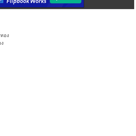
ข์ทอง
อง