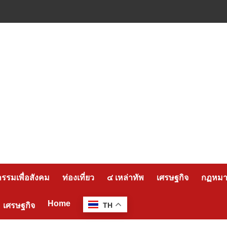
กรรมเพื่อสังคม
ท่องเที่ยว
๔ เหล่าทัพ
เศรษฐกิจ
กฏหมาย
Home
เศรษฐกิจ
TH