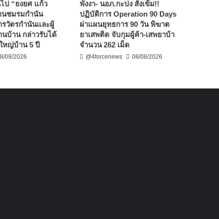
่ยนไป “ยงยศ แก้ว
พังงา- นอภ.กะปง สั่งเข้ม!!
านชมรมกำนัน
ปฏิบัติการ Operation 90 Days
ารวัตรกำนันและผู้
ผ่าแผนยุทธการ 90 วัน พิฆาต
้านบ้าน กล่าวรับได้
ยาเสพติด จับกุมผู้ค้า-เสพยาบ้า
ใหญ่บ้าน 5 ปี
จำนวน 262 เม็ด
8/08/2026
@4forcenews
08/08/2026