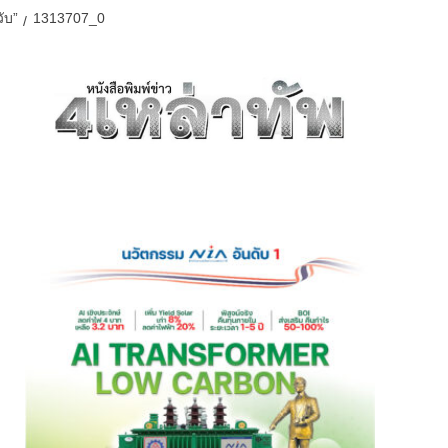
ับ”
1313707_0