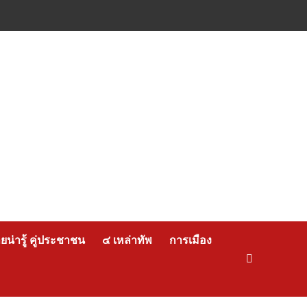
น่ารู้ คู่ประชาชน
๔ เหล่าทัพ
การเมือง