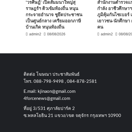
‘วรศิษฎ์’ เปิดสัมมนาใหญ่สุ
สำนักงานตำรวจแห่
ราษฎร์ฯ ติวเข้มท้องถิ่น หนุน
กำลัง อาชีวศึกษาฯ
กระจายอำนาจ ชูยึดประชาชน
ภูมิคุ้มกันไซเบอร์ 
เป็นศูนย์กลาง เตรียมออกภาษี
เยาวชน-นักศึกษา 
บ้านเกิด หนุนท้องถิ่น
คน
admin2
08/08/2026
admin2
08/08/2
ติดต่อ​ โฆษณา​ ประชาสัมพันธ์
โทร​. 088-798-9498 , 084-878-2581
E.mail:
kjinaon@gmail.com
4forcenews@gmail.com
ที่อยู่​ 3/531​ ศุภาลัยปาร์ค​ 2
ซ.พหลโยธิน​ 21​ แขวง/เขต​ จตุจักร​ กรุงเทพฯ 10900