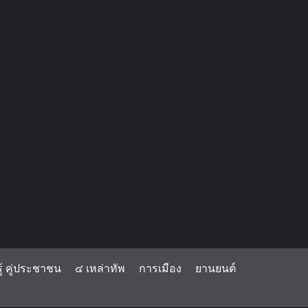
้ คู่ประชาชน
๔ เหล่าทัพ
การเมือง
ยานยนต์