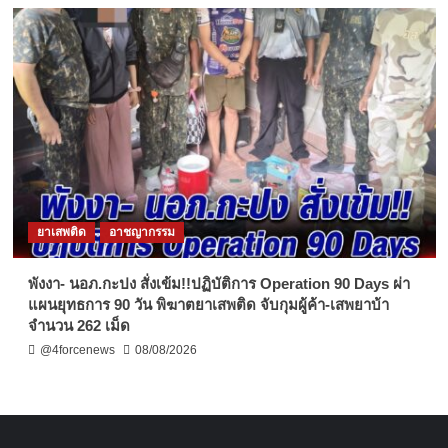
ยาเสพติด
อาชญากรรม
พังงา- นอภ.กะปง สั่งเข้ม!!ปฏิบัติการ Operation 90 Days ผ่า
แผนยุทธการ 90 วัน พิฆาตยาเสพติด จับกุมผู้ค้า-เสพยาบ้า
จำนวน 262 เม็ด
@4forcenews
08/08/2026