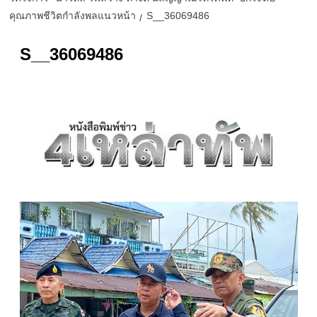
คุณภาพชีวิตกำลังพลแนวหน้า
S__36069486
S__36069486