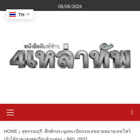
Skip
08/08/2026
to
TH
content
Primary
Menu
HOME
สุพรรณบุรี- คึกคักประมูลทะเบียนรถเลขสวยหมายเลขโฟว์
เก้าได้ราคาสูงสุดเกือบล้านสอง
IMG_0932