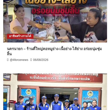
อาชีพสร้างรายได้
นครนายก – ร้านตี๋ใหญ่คอหมูย่าง-เนื้อย่าง-ไส้ย่าง อร่อยนุ่มชุ่ม
ลิ้น
@4forcenews
06/08/2026