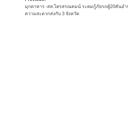
Post
มุกดาหาร -สส.ไตรสรณคมน์ ระดมกู้ภัยรถตู้20คันอ
navigation
ความสะดวกส่งกับ 3 จังหวัด