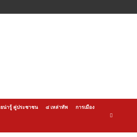
น่ารู้ คู่ประชาชน
๔ เหล่าทัพ
การเมือง