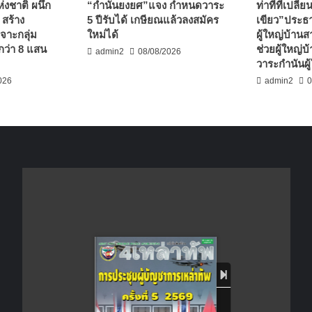
งชาติ ผนึก
“กำนันยงยศ”แจง กำหนดวาระ
ท่าทีที่เปลี
 สร้าง
5 ปีรับได้ เกษียณแล้วลงสมัคร
เขียว”ประธ
เจาะกลุ่ม
ใหม่ได้
ผู้ใหญ่บ้านส
กว่า 8 แสน
ช่วยผู้ใหญ่บ
admin2
08/08/2026
วาระกำนันผู้
026
admin2
0