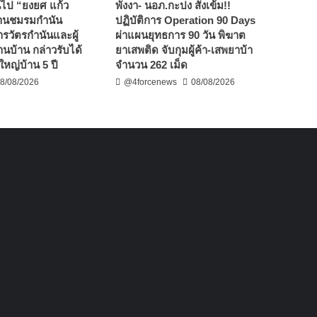
่ยนไป “ยงยศ แก้ว
พังงา- นอภ.กะปง สั่งเข้ม!!
านชมรมกำนัน
ปฏิบัติการ Operation 90 Days
ารวัตรกำนันและผู้
ผ่าแผนยุทธการ 90 วัน พิฆาต
้านบ้าน กล่าวรับได้
ยาเสพติด จับกุมผู้ค้า-เสพยาบ้า
ใหญ่บ้าน 5 ปี
จำนวน 262 เม็ด
8/08/2026
@4forcenews
08/08/2026