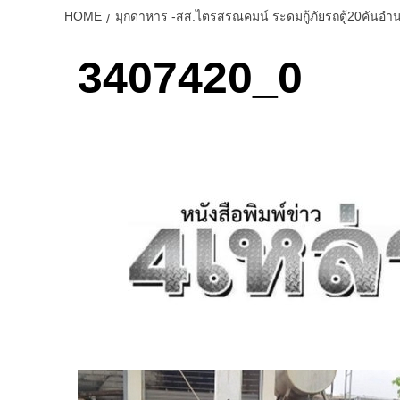
HOME
มุกดาหาร -สส.ไตรสรณคมน์ ระดมกู้ภัยรถตู้20คันอำ
3407420_0