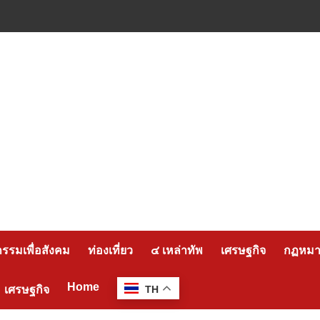
กรรมเพื่อสังคม
ท่องเที่ยว
๔ เหล่าทัพ
เศรษฐกิจ
กฏหมาย
Home
เศรษฐกิจ
TH