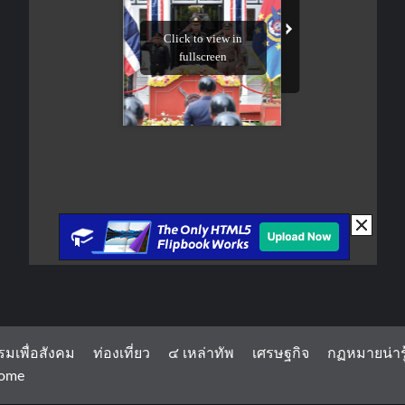
รมเพื่อสังคม
ท่องเที่ยว
๔ เหล่าทัพ
เศรษฐกิจ
กฏหมายน่ารู
ome