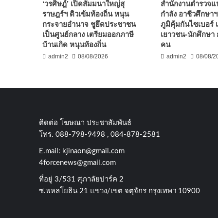
‘วรศิษฎ์’ เปิดสัมมนาใหญ่สุ
สำนักงานตำรวจแห่
ราษฎร์ฯ ติวเข้มท้องถิ่น หนุน
กำลัง อาชีวศึกษาฯ
กระจายอำนาจ ชูยึดประชาชน
ภูมิคุ้มกันไซเบอร์ 
เป็นศูนย์กลาง เตรียมออกภาษี
เยาวชน-นักศึกษา 
บ้านเกิด หนุนท้องถิ่น
คน
admin2
08/08/2026
admin2
08/08/2
ติดต่อ​ โฆษณา​ ประชาสัมพันธ์
โทร​. 088-798-9498 , 084-878-2581
E.mail:
kjinaon@gmail.com
4forcenews@gmail.com
ที่อยู่​ 3/531​ ศุภาลัยปาร์ค​ 2
ซ.พหลโยธิน​ 21​ แขวง/เขต​ จตุจักร​ กรุงเทพฯ 10900