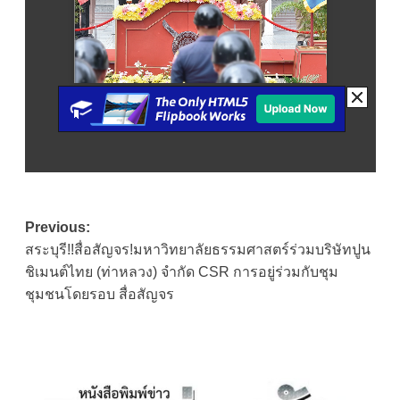
Post
Previous:
สระบุรี!!สื่อสัญจร!มหาวิทยาลัยธรรมศาสตร์ร่วมบริษัทปูน
navigation
ชิเมนต์ไทย (ท่าหลวง) จำกัด CSR การอยู่ร่วมกับชุม
ชุมชนโดยรอบ สื่อสัญจร