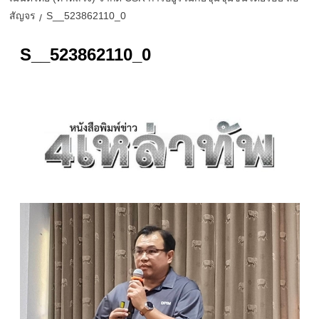
สัญจร
S__523862110_0
S__523862110_0