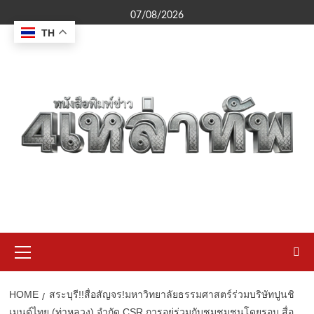
Skip
07/08/2026
to
TH
content
Primary
Menu
HOME
สระบุรี!!สื่อสัญจร!มหาวิทยาลัยธรรมศาสตร์ร่วมบริษัทปูนชิ
เมนต์ไทย (ท่าหลวง) จำกัด CSR การอยู่ร่วมกับชุมชุมชนโดยรอบ สื่อ