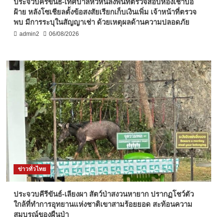
ประจวบคีรีขันธ์-เทศบาลหัวหินลงพื้นที่ตรวจสอบห้องเช่าบ่อ
ฝ้าย หลังโซเชียลตั้งข้อสงสัยเรียกเก็บเงินเพิ่ม เจ้าหน้าที่ตรวจ
พบ มีการระบุในสัญญาเช่า ด้วยเหตุผลด้านความปลอดภัย
admin2
06/08/2026
ข่าวทั่วไทย
ประจวบคีรีขันธ์-เลียงผา สัตว์ป่าสงวนหายาก ปรากฏโชว์ตัว
ใกล้ที่ทำการอุทยานแห่งชาติเขาสามร้อยยอด สะท้อนความ
สมบูรณ์ของผืนป่า