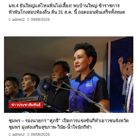
มท.4 ยันใหญ่แค่ไหนฟันไม่เลี้ยง! พบบ้านใหญ่-ข้าราชการ
พัวพันโกงสอบท้องถิ่น ลั่น 31 ส.ค. นี้ ถอดถอนพ้นเสร็จทั้งหมด
admin2
09/08/2026
ข่าวประชาสัมพันธ์
ชุมพร – รองนายกฯ “ศุภจี” เปิดการแข่งขันกีฬาเยาวชนจังหวัด
ชุมพร มุ่งส่งเสริมสุขภาพ-วินัย-น้ำใจนักกีฬา
admin2
09/08/2026