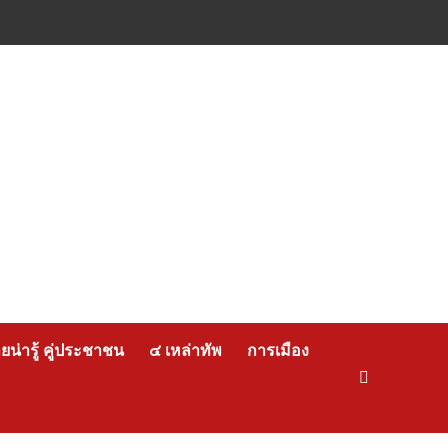
น่ารู้ คู่ประชาชน
๔ เหล่าทัพ
การเมือง