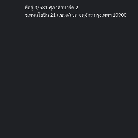
ที่อยู่​ 3/531​ ศุภาลัยปาร์ค​ 2
ซ.พหลโยธิน​ 21​ แขวง/เขต​ จตุจักร​ กรุงเทพฯ 10900