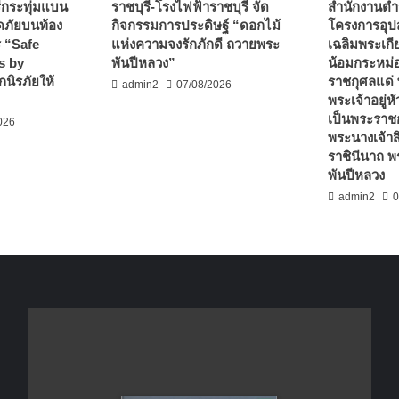
ีกระทุ่มแบน
ราชบุรี-โรงไฟฟ้าราชบุรี จัด
สำนักงานตำ
ดภัยบนท้อง
กิจกรรมการประดิษฐ์ “ดอกไม้
โครงการอุ
 “Safe
แห่งความจงรักภักดี ถวายพระ
เฉลิมพระเกีย
s by
พันปีหลวง”
น้อมกระหม่
นิรภัยให้
ราชกุศลแด่
admin2
07/08/2026
พระเจ้าอยู่ห
เป็นพระราชก
026
พระนางเจ้าสิ
ราชินีนาถ 
พันปีหลวง
admin2
0