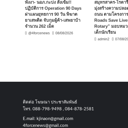
พังงา- นอภ.กะปง สั่งเข้ม!!
สมุทรสาคร-โรตาร
ปฏิบัติการ Operation 90 Days
มุ่งสร้างความปลอ
ผ่าแผนยุทธการ 90 วัน พิฆาต
ถนน ตามโครงการ
ยาเสพติด จับกุมผู้ค้า-เสพยาบ้า
Roads Save Live
จำนวน 262 เม็ด
Rotary” มอบหมวก
เด็กนักเรียน
@4forcenews
08/08/2026
admin2
07/08/2
ติดต่อ​ โฆษณา​ ประชาสัมพันธ์
โทร​. 088-798-9498 , 084-878-2581
E.mail:
kjinaon@gmail.com
4forcenews@gmail.com