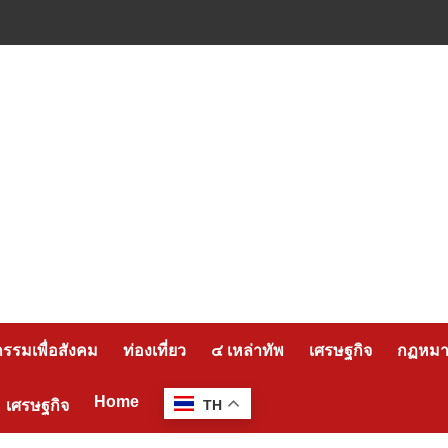
กรรมเพื่อสังคม
ท่องเที่ยว
๔ เหล่าทัพ
เศรษฐกิจ
กฏหมาย
Home
เศรษฐกิจ
TH